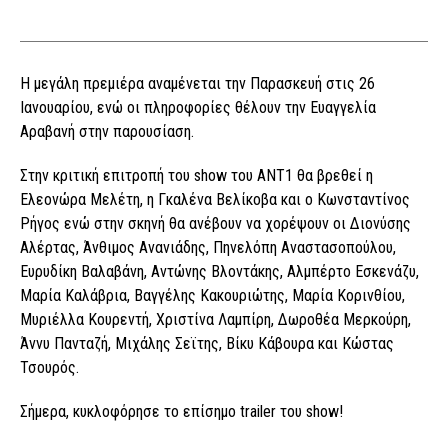
Η μεγάλη πρεμιέρα αναμένεται την Παρασκευή στις 26
Ιανουαρίου, ενώ οι πληροφορίες θέλουν την Ευαγγελία
Αραβανή στην παρουσίαση.
Στην κριτική επιτροπή του show του ANT1 θα βρεθεί η
Ελεονώρα Μελέτη, η Γκαλένα Βελίκοβα και ο Κωνσταντίνος
Ρήγος ενώ στην σκηνή θα ανέβουν να χορέψουν οι Διονύσης
Αλέρτας, Άνθιμος Ανανιάδης, Πηνελόπη Αναστασοπούλου,
Ευρυδίκη Βαλαβάνη, Αντώνης Βλοντάκης, Αλμπέρτο Εσκενάζυ,
Μαρία Καλάβρια, Βαγγέλης Κακουριώτης, Μαρία Κορινθίου,
Μυριέλλα Κουρεντή, Χριστίνα Λαμπίρη, Δωροθέα Μερκούρη,
Άννυ Πανταζή, Μιχάλης Σεϊτης, Βίκυ Κάβουρα και Κώστας
Τσουρός.
Σήμερα, κυκλοφόρησε το επίσημο trailer του show!