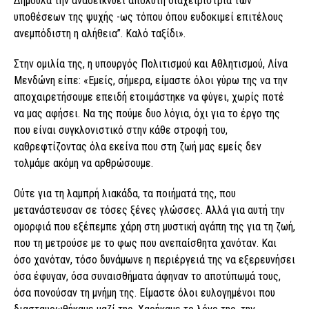
Δημουλά την αναδεικνύει απόλυτη διαχειρίστρια των
υποθέσεων της ψυχής -ως τόπου όπου ευδοκιμεί επιτέλους
ανεμπόδιστη η αλήθεια”. Καλό ταξίδι».
Στην ομιλία της, η υπουργός Πολιτισμού και Αθλητισμού, Λίνα
Μενδώνη είπε: «Εμείς, σήμερα, είμαστε όλοι γύρω της να την
αποχαιρετήσουμε επειδή ετοιμάστηκε να φύγει, χωρίς ποτέ
να μας αφήσει. Να της πούμε δυο λόγια, όχι για το έργο της
που είναι συγκλονιστικό στην κάθε στροφή του,
καθρεφτίζοντας όλα εκείνα που στη ζωή μας εμείς δεν
τολμάμε ακόμη να αρθρώσουμε.
Ούτε για τη λαμπρή λιακάδα, τα ποιήματά της, που
μετανάστευσαν σε τόσες ξένες γλώσσες. Αλλά για αυτή την
ομορφιά που εξέπεμπε χάρη στη μυστική αγάπη της για τη ζωή,
που τη μετρούσε με το φως που ανεπαίσθητα χανόταν. Και
όσο χανόταν, τόσο δυνάμωνε η περιέργειά της να εξερευνήσει
όσα έφυγαν, όσα συναισθήματα άφηναν το αποτύπωμά τους,
όσα πονούσαν τη μνήμη της. Είμαστε όλοι ευλογημένοι που