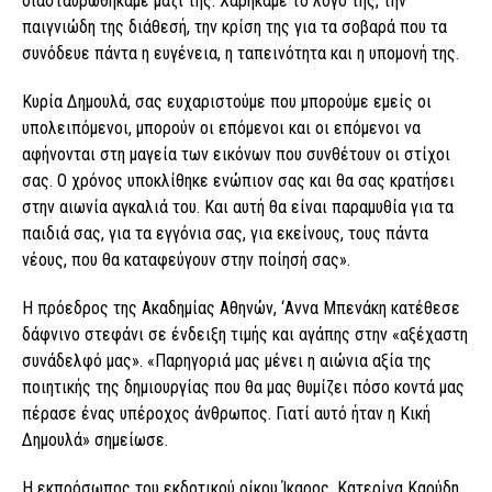
διασταυρωθήκαμε μαζί της. Χαρήκαμε το λόγο της, την
παιγνιώδη της διάθεσή, την κρίση της για τα σοβαρά που τα
συνόδευε πάντα η ευγένεια, η ταπεινότητα και η υπομονή της.
Κυρία Δημουλά, σας ευχαριστούμε που μπορούμε εμείς οι
υπολειπόμενοι, μπορούν οι επόμενοι και οι επόμενοι να
αφήνονται στη μαγεία των εικόνων που συνθέτουν οι στίχοι
σας. Ο χρόνος υποκλίθηκε ενώπιον σας και θα σας κρατήσει
στην αιωνία αγκαλιά του. Και αυτή θα είναι παραμυθία για τα
παιδιά σας, για τα εγγόνια σας, για εκείνους, τους πάντα
νέους, που θα καταφεύγουν στην ποίησή σας».
Η πρόεδρος της Ακαδημίας Αθηνών, ‘Αννα Μπενάκη κατέθεσε
δάφνινο στεφάνι σε ένδειξη τιμής και αγάπης στην «αξέχαστη
συνάδελφό μας». «Παρηγοριά μας μένει η αιώνια αξία της
ποιητικής της δημιουργίας που θα μας θυμίζει πόσο κοντά μας
πέρασε ένας υπέροχος άνθρωπος. Γιατί αυτό ήταν η Κική
Δημουλά» σημείωσε.
Η εκπρόσωπος του εκδοτικού οίκου Ίκαρος, Κατερίνα Καρύδη,