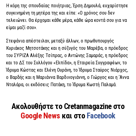
Η κόρη της σπουδαίας ποιήτριας, Έρση Δημουλά, ευχαρίστησε
συγκινημένη τη μητέρα της και είπε: «Ο χρόνος σου δεν
τελειώνει. Θα έρχομαι κάθε μέρα, κάθε ώρα κοντά σου για να
είμαι μαζί σου».
Στεφάνια απέστειλαν, μεταξύ άλλων, ο πρωθυπουργός
Κυριάκος Μητσοτάκης και η σύζυγός του Μαρέβα, ο πρόεδρος
του ΣΥΡΙΖΑ Αλέξης Τσίπρας, ο Αντώνης Σαμαράς, η πρόεδρος
και το ΔΣ του Συλλόγου «Ελπίδα», η Εταιρεία Συγγραφέων, το
Ίδρυμα Κώστας και Ελένη Ουράνη, το Ίδρυμα Σταύρος Νιάρχος,
ο Βαρδής και η Μαριάννα Βαρδινογιάννη, ο Γιώργος και η ‘Αννα
Νταλάρα, οι εκδόσεις Πατάκη, το Ίδρυμα Κωστή Παλαμά.
Ακολουθήστε το Cretanmagazine στο
Google News
και στο
Facebook