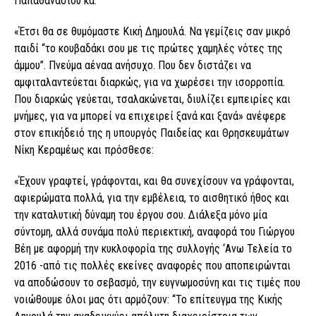
Παπαθανασίου κά.
«Έτσι θα σε θυμόμαστε Κική Δημουλά. Να γεμίζεις σαν μικρό
παιδί “το κουβαδάκι σου με τις πρώτες χαμηλές νότες της
άμμου”. Πνεύμα αέναα ανήσυχο. Που δεν διστάζει να
αμφιταλαντεύεται διαρκώς, για να χωρέσει την ισορροπία.
Που διαρκώς γεύεται, τσαλακώνεται, διυλίζει εμπειρίες και
μνήμες, για να μπορεί να επιχειρεί ξανά και ξανά» ανέφερε
στον επικήδειό της η υπουργός Παιδείας και Θρησκευμάτων
Νίκη Κεραμέως και πρόσθεσε:
«Έχουν γραφτεί, γράφονται, και θα συνεχίσουν να γράφονται,
αφιερώματα πολλά, για την εμβέλεια, το αισθητικό ήθος και
την καταλυτική δύναμη του έργου σου. Διάλεξα μόνο μία
σύντομη, αλλά συνάμα πολύ περιεκτική, αναφορά του Γιώργου
Βέη με αφορμή την κυκλοφορία της συλλογής ‘Ανω Τελεία το
2016 -από τις πολλές εκείνες αναφορές που αποπειρώνται
να αποδώσουν το σεβασμό, την ευγνωμοσύνη και τις τιμές που
νοιώθουμε όλοι μας ότι αρμόζουν: “Το επίτευγμα της Κικής