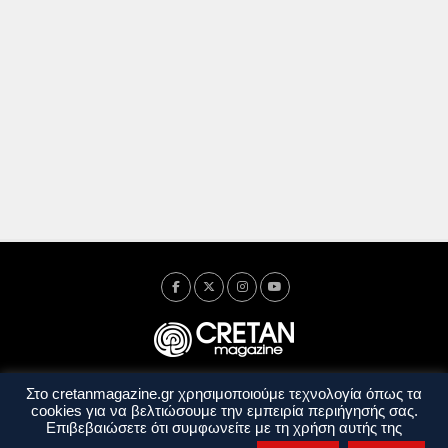
Στο cretanmagazine.gr χρησιμοποιούμε τεχνολογία όπως τα
Ταυτότητα
Πολιτική Απορρήτου
Όροι Χρήσης
cookies για να βελτιώσουμε την εμπειρία περιήγησής σας.
Όροι και Προϋποθέσεις
Επιβεβαιώσετε ότι συμφωνείτε με τη χρήση αυτής της
Copyright © 2014 - 2026 Cretanmagazine. All rights reserved. by
j. bitsakakis