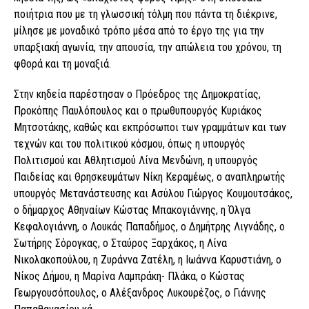
ποιήτρια που με τη γλωσσική τόλμη που πάντα τη διέκρινε,
μίλησε με μοναδικό τρόπο μέσα από το έργο της για την
υπαρξιακή αγωνία, την απουσία, την απώλεια του χρόνου, τη
φθορά και τη μοναξιά.
Στην κηδεία παρέστησαν ο Πρόεδρος της Δημοκρατίας,
Προκόπης Παυλόπουλος και ο πρωθυπουργός Κυριάκος
Μητσοτάκης, καθώς και εκπρόσωποι των γραμμάτων και των
τεχνών και του πολιτικού κόσμου, όπως η υπουργός
Πολιτισμού και Αθλητισμού Λίνα Μενδώνη, η υπουργός
Παιδείας και Θρησκευμάτων Νίκη Κεραμέως, ο αναπληρωτής
υπουργός Μετανάστευσης και Ασύλου Γιώργος Κουμουτσάκος,
ο δήμαρχος Αθηναίων Κώστας Μπακογιάννης, η Όλγα
Κεφαλογιάννη, ο Λουκάς Παπαδήμος, ο Δημήτρης Λιγνάδης, ο
Σωτήρης Σόρογκας, ο Σταύρος Ξαρχάκος, η Λίνα
Νικολακοπούλου, η Ζυράννα Ζατέλη, η Ιωάννα Καρυστιάνη, ο
Νίκος Δήμου, η Μαρίνα Λαμπράκη- Πλάκα, ο Κώστας
Γεωργουσόπουλος, ο Αλέξανδρος Λυκουρέζος, ο Γιάννης