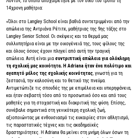
Λόντον, το οποίο αποχαιρέτησε με τον δικό του τρόπο τη
14χρονη μαθήτρια:
«Όλοι στο Langley School είναι βαθιά συντετριμμένοι από την
απώλεια της Αντριάνα Ρέτιτε, μαθήτριας της 9ης τάξης στο
Langley Senior School. Οι σκέψεις και τα θερμά μας
συλλυπητήρια είναι με την οικογένειά της, τους φίλους της
και όλους όσους έχουν πληγεί από αυτή την τραγική
απώλεια. Αυτή είναι μια
συντριπτική απώλεια για ολόκληρη
τη σχολική μας κοινότητα. Η Adriana ήταν ένα πολύτιμο και
αγαπητό μέλος της σχολικής κοινότητας
, γνωστή για τη
ζεστασιά, την καλοσύνη και το θετικό της πνεύμα.
Αντιμετώπιζε τις σπουδές της με επιμέλεια και υπερηφάνεια,
και ήταν σεβαστή τόσο από το προσωπικό όσο και από τους
μαθητές για τη στοχαστική και διακριτική της φύση. Επίσης,
συνέβαλε σημαντικά στη γενικότερη σχολική ζωή,
αξιοποιώντας με ενθουσιασμό τις ευκαιρίες στον αθλητισμό,
τις παραστατικές τέχνες και τις ακαδημαϊκές
δραστηριότητες. Η Adriana θα μείνει στη μνήμη όλων όσων τη