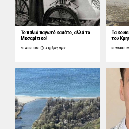
Το παλιό παγωτό κασάτο, αλλά το
Τα κουκι
Μεσαρίτικο!
του Κρη
NEWSROOM
4 ημέρες πριν
NEWSROO