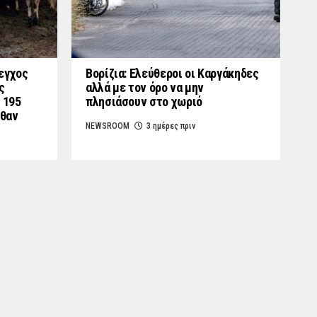
εγχος
Βορίζια: Ελεύθεροι οι Καργάκηδες
ς
αλλά με τον όρο να μην
 195
πλησιάσουν στο χωριό
λθαν
NEWSROOM
3 ημέρες πριν