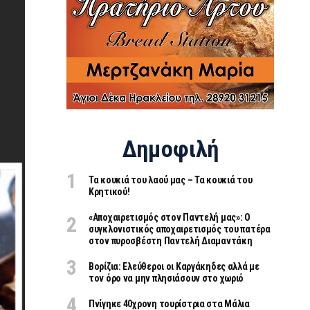
Δημοφιλή
Τα κουκιά του λαού μας – Τα κουκιά του
Κρητικού!
«Aποχαιρετισμός στον Παντελή μας»: Ο
συγκλονιστικός αποχαιρετισμός του πατέρα
στον πυροσβέστη Παντελή Διαμαντάκη
Βορίζια: Ελεύθεροι οι Καργάκηδες αλλά με
τον όρο να μην πλησιάσουν στο χωριό
Πνίγηκε 40χρονη τουρίστρια στα Μάλια