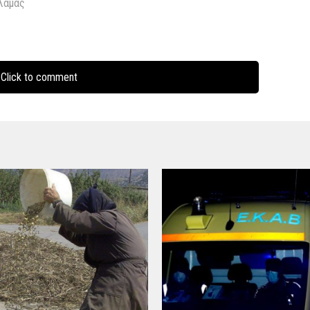
λαμάς
Click to comment