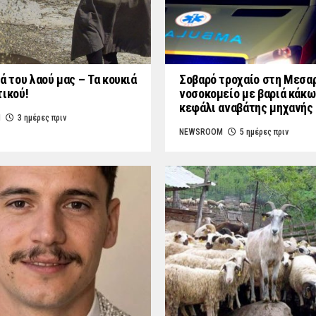
ά του λαού μας – Τα κουκιά
Σοβαρό τροχαίο στη Μεσαρ
τικού!
νοσοκομείο με βαριά κάκω
κεφάλι αναβάτης μηχανής
M
3 ημέρες πριν
NEWSROOM
5 ημέρες πριν