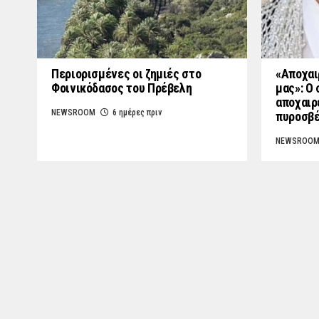
Περιορισμένες οι ζημιές στο
«Aποχαι
Φοινικόδασος του Πρέβελη
μας»: Ο
αποχαιρ
NEWSROOM
6 ημέρες πριν
πυροσβέ
NEWSROO