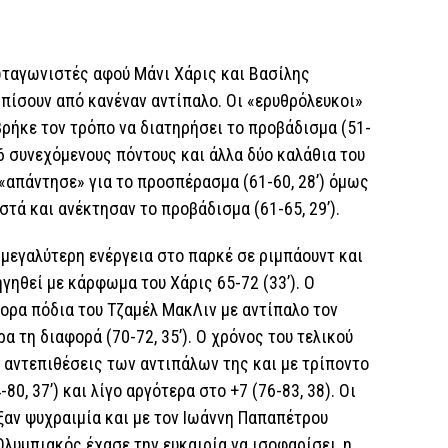
ρωταγωνιστές αφού Μάνι Χάρις και Βασίλης
πίσουν από κανέναν αντίπαλο. Οι «ερυθρόλευκοι»
βρήκε τον τρόπο να διατηρήσει το προβάδισμα (51-
 6 συνεχόμενους πόντους και άλλα δύο καλάθια του
«απάντησε» για το προσπέρασμα (61-60, 28’) όμως
τά και ανέκτησαν το προβάδισμα (61-65, 29’).
 μεγαλύτερη ενέργεια στο παρκέ σε ριμπάουντ και
γηθεί με κάρφωμα του Χάρις 65-72 (33’). Ο
ορα πόδια του Τζαμέλ ΜακΛιν με αντίπαλο τον
 τη διαφορά (70-72, 35’). Ο χρόνος του τελικού
ς αντεπιθέσεις των αντιπάλων της και με τρίποντο
80, 37’) και λίγο αργότερα στο +7 (76-83, 38). Οι
ξαν ψυχραιμία και με τον Ιωάννη Παπαπέτρου
 Ολυμπιακός έχασε την ευκαιρία να ισοφαρίσει, η