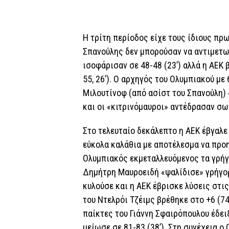
Η τρίτη περίοδος είχε τους ίδιους π
Σπανούλης δεν μπορούσαν να αντιμετω
ισοφάρισαν σε 48-48 (23’) αλλά η ΑΕΚ 
55, 26’). Ο αρχηγός του Ολυμπιακού με
Μιλουτίνοφ (από ασίστ του Σπανούλη) 
και οι «κιτρινόμαυροι» αντέδρασαν σωσ
Στο τελευταίο δεκάλεπτο η ΑΕΚ έβγαλε
εύκολα καλάθια με αποτέλεσμα να προη
Ολυμπιακός εκμεταλλευόμενος τα γρήγ
Δημήτρη Μαυροειδή «ψαλίδισε» γρήγορα
κυλούσε και η ΑΕΚ έβρισκε λύσεις στι
του Ντελρόι Τζέιμς βρέθηκε στο +6 (74-
παίκτες του Γιάννη Σφαιρόπουλου έδει
μείωσε σε 81-83 (38’). Στη συνέχεια ο