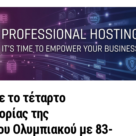
ε το τέταρτο
ορίας της
ου Ολυμπιακού με 83-