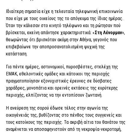
Ιδιαίτερη σημασία είχε η τελευταία τηλεφωνική επικοινωνία
που είχε με τους οικείους της το απόγευμα της ίδιας ημέρας.
Όταν την κάλεσαν στο κινητό τηλέφωνο και τη ρώτησαν πού
βρίσκεται, εκείνη απάντησε χαρακτηριστικά: «
Στη Λένορμαν
»,
θεωρώντας ότι βρισκόταν ακόμη στην Αθήνα, γεγονός που
επιβεβαίωνε την αποπροσανατολισμένη ψυχική της
κατάσταση.
Για πέντε ημέρες, αστυνομικοί, πυροσβέστες, στελέχη της
ΕΜΑΚ, εθελοντικές ομάδες και κάτοικοι της περιοχής
πραγματοποίησαν εξονυχιστικές έρευνες σε δύσβατες
χαράδρες, μονοπάτια και ορεινές εκτάσεις της ευρύτερης
περιοχής, ελπίζοντας να την εντοπίσουν ζωντανή.
Η ανεύρεση της σορού έδωσε τέλος στην αγωνία της
οικογένειάς της, βυθίζοντας στο πένθος τους συγγενείς και
τους κατοίκους της περιοχής. Τα ακριβή αίτια του θανάτου της
αναμένεται να αποσαφηνιστούν από τη νεκροψία-νεκροτομή,