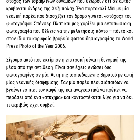
στόχος των ισραηλινών δυνάμεων που θεωρούν ότι σε αυτές
κρύβονται άνδρες της Χεζμπολάχ. Ένα πορτοκαλί Mini με μία
νεανική παρέα που διασχίζει τον δρόμο γίνεται «στόχος» του
φωτογράφου Σπένσερ Πλατ και μας χαρίζει μία εντυπωσιακή
φωτογραφία που θέλεις να την μελετήσεις πόντο – πόντο και
στον ίδιο το κορυφαίο βραβείο φωτοειδησιογραφίας το World
Press Photo of the Year 2006.
Σίγουρα αυτό που εκτίμησε η επιτροπή είναι η δυναμική της
μέσα από την αντίθεση. Είναι σαν έχεις ενώσει δύο
φωτογραφίες σε μία. Αυτή της ισοπεδωμένης Βηρυτού με αυτή
μίας νεανικής διαφήμισης. Σαν μία παρέα πλουσιόπαιδων να
βγαίνει να πιει τον καφέ της και αναγκαστικά να πρέπει να
περάσει από ένα «ατύχημα» και κοντοστέκεται λίγο για να δει
τι ακριβώς έχει συμβεί.