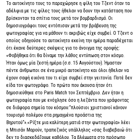
To αυτοκίνητο τους το παραχώρησε η φίλη του Τζεντ όταν τα
αδέλφια με τις φίλες τους ήθελαν να δουν την κατάσταση που
βρίσκονταν τα σπίτια τους μετά τον βομβαρδισμό. Οι
δημοσιογράφοι τους εντόπισαν μετά την βράβευση της
φωτογραφίας για να μάθουν τι ακριβώς είχε συμβεί. Ο Τζεντ ο
οποίος οδηγούσε το αυτοκίνητο εκείνη την ημέρα παραδέχεται
ότι έκανε δεύτερες σκέψεις για το άνοιγμα της οροφής:
«Φοβήθηκα ότι θα δίναμε την λάθος εντύπωση στον κόσμο.
Ήταν όμως μία ζεστή ημέρα (σ.σ. 15 Αυγούστου). Ήμασταν
πέντε άνθρωποι σε ένα μικρό αυτοκίνητο και όλοι ήθελαν να
έχουν σαφή εικόνα του τι είχε συμβεί στην γειτονία. Ποτέ δεν
είδα τον φωτογράφο. Το πρώτο που άκουσα ήταν ότι
δημοσιεύθηκε στο Paris Match τον Σεπτέμβριο. Δεν ήταν η
φωτογραφία που με ενόχλησε όσο η λεζάντα που γράφοντας
σε διάφορα σημεία του κόσμου:“πλούσιοι χριστιανοί κάνουν
τουρισμό πολέμου στα ρημαγμένα προάστια της
Βηρυτού“».«Ρίξτε μια καλύτερη ματιά στην φωτογραφία» λέει
η Μπισάν Μαρούν, τραπεζικός υπάλληλος «σας διαβεβαιώ ότι
δεν το διασκεδάζουμε καθόλου. Τα βλέμματα στο πρόσωπο