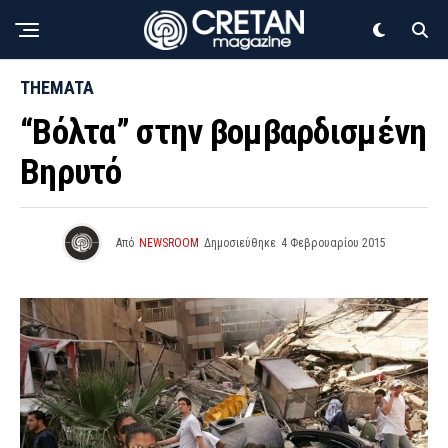
THEMATA
“Βόλτα” στην βομβαρδισμένη
Βηρυτό
Από
NEWSROOM
Δημοσιεύθηκε
4 Φεβρουαρίου 2015