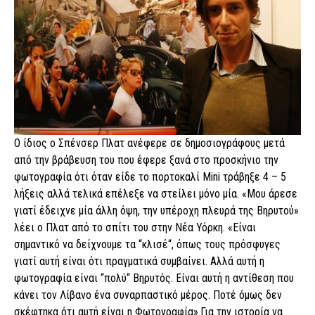
O ίδιος ο Σπένσερ Πλατ ανέφερε σε δημοσιογράφους μετά
από την βράβευση του που έφερε ξανά στο προσκήνιο την
φωτογραφία ότι όταν είδε το πορτοκαλί Mini τράβηξε 4 – 5
λήξεις αλλά τελικά επέλεξε να στείλει μόνο μία. «Μου άρεσε
γιατί έδειχνε μία άλλη όψη, την υπέροχη πλευρά της Βηρυτού»
λέει ο Πλατ από το σπίτι του στην Νέα Υόρκη. «Είναι
σημαντικό να δείχνουμε τα “κλισέ“, όπως τους πρόσφυγες
γιατί αυτή είναι ότι πραγματικά συμβαίνει. Αλλά αυτή η
φωτογραφία είναι “πολύ“ Βηρυτός. Είναι αυτή η αντίθεση που
κάνει τον Λίβανο ένα συναρπαστικό μέρος. Ποτέ όμως δεν
σκέφτηκα ότι αυτή είναι η Φωτογραφία».Για την ιστορία να