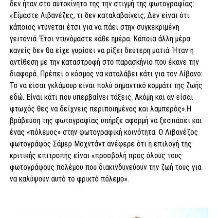
δεν ήταν στο αυτοκίνητο της την στιγμή της φωτογραφίας:
«Είμαστε Λιβανέζες, τι δεν καταλαβαίνεις; Δεν είναι ότι
κάποιος ντύνεται έτσι για να πάει στην συγκεκριμένη
γειτονιά. Έτσι ντυνόμαστε κάθε ημέρα. Κάποια άλλη μέρα
κανείς δεν θα είχε γυρίσει να ρίξει δεύτερη ματιά. Ήταν η
αντίθεση με την καταστροφή στο παρασκήνιο που έκανε την
διαφορά. Πρέπει ο κόσμος να καταλάβει κάτι για τον Λίβανο:
Το να είσαι γκλάμουρ είναι πολύ σημαντικό κομμάτι της ζωής
εδώ. Είναι κάτι που υπερβαίνει τάξεις. Ακόμη και αν είσαι
φτωχός θες να δείχνεις περιποιημένος και λαμπερός».Η
βράβευση της φωτογραφίας υπήρξε αφορμή να ξεσπάσει και
ένας «πόλεμος» στην φωτογραφική κοινότητα. Ο Λιβανέζος
φωτογράφος Σάμερ Μοχντάντ ανέφερε ότι η επιλογή της
κριτικής επιτροπής είναι «προσβολή προς όλους τους
φωτογράφους πολέμου που διακινδυνεύουν την ζωή τους για
να καλύψουν αυτό το φρικτό πόλεμο».