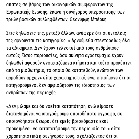
απάτες σε βάρος των οικονομικών συμφερόντων της
Ευρωπαϊκής Ένωσης, έκανε η συνήγορος υπεράσπισης των
τριών βασικών συλληφθέντων, Θεονύμφη Μπέρκη.
Στις δηλώσεις της, μεταξύ άλλων, ανέφερε ότι οι εντολείς
της αρνούνται τις κατηγορίες. « Αρνούμεθα στεντορείως όλα
τα αδικήματα. Δεν έχουν τελεστεί από τους ανθρώπους
αυτούς. Όσες περιουσίες, όσα ακίνητα αγροτεμάχια έχουν
δηλωθεί αφορούν ενοικιαζόμενα κτήματα και τούτο προκύπτει
από τα μισθωτήρια, τα οποία θα κατατεθούν, ενώπιoν των
αρμοδίων αρχών» είπε χαρακτηριστικά, ενώ επισήμανε ότι οι
κατηγορούμενοι δεν αμφισβητούν τις ιδιοκτησίες των
ανθρώπων της περιοχής.
«Δεν μιλάμε και δε νοείται καταπάτηση, ενώ είμαστε
διατεθειμένοι να υπογράψουμε οποιοδήποτε έγγραφο, σε
οποιονδήποτε θεωρεί ότι εμείς βρισκόμαστε εκεί
προκειμένου να καταπατήσουμε την περιουσία του» είπε
χαρακτηριστικά η συνήγορός τους, σχολιάζοντας ότι οι