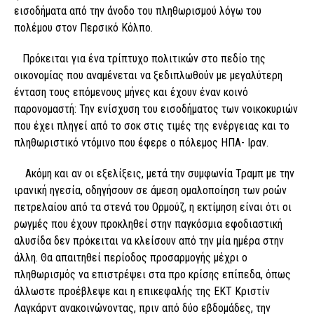
εισοδήματα από την άνοδο του πληθωρισμού λόγω του
πολέμου στον Περσικό Κόλπο.
Πρόκειται για ένα τρίπτυχο πολιτικών στο πεδίο της
οικονομίας που αναμένεται να ξεδιπλωθούν με μεγαλύτερη
ένταση τους επόμενους μήνες και έχουν έναν κοινό
παρονομαστή: Την ενίσχυση του εισοδήματος των νοικοκυριών
που έχει πληγεί από το σοκ στις τιμές της ενέργειας και το
πληθωριστικό ντόμινο που έφερε ο πόλεμος ΗΠΑ- Ιραν.
Ακόμη και αν οι εξελίξεις, μετά την συμφωνία Τραμπ με την
ιρανική ηγεσία, οδηγήσουν σε άμεση ομαλοποίηση των ροών
πετρελαίου από τα στενά του Ορμούζ, η εκτίμηση είναι ότι οι
ρωγμές που έχουν προκληθεί στην παγκόσμια εφοδιαστική
αλυσίδα δεν πρόκειται να κλείσουν από την μία ημέρα στην
άλλη. Θα απαιτηθεί περίοδος προσαρμογής μέχρι ο
πληθωρισμός να επιστρέψει στα προ κρίσης επίπεδα, όπως
άλλωστε προέβλεψε και η επικεφαλής της ΕΚΤ Κριστίν
Λαγκάρντ ανακοινώνοντας, πριν από δύο εβδομάδες, την