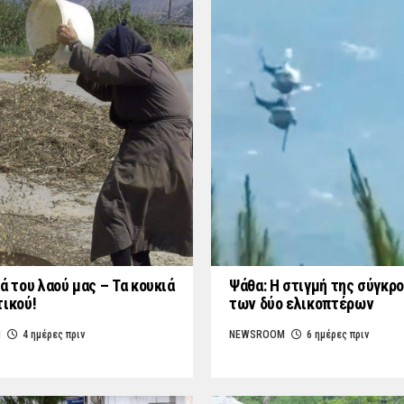
ά του λαού μας – Τα κουκιά
Ψάθα: Η στιγμή της σύγκρ
τικού!
των δύο ελικοπτέρων
M
4 ημέρες πριν
NEWSROOM
6 ημέρες πριν