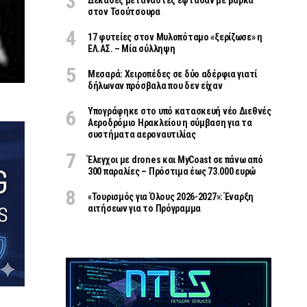
Δεκάδες μετανάστες έφτασαν με βάρκα
στον Τσούτσουρα
17 φυτείες στον Μυλοπόταμο «ξερίζωσε» η
ΕΛ.ΑΣ. – Μία σύλληψη
Μεσαρά: Χειροπέδες σε δύο αδέρφια γιατί
δήλωναν πρόσβαλα που δεν είχαν
Υπογράφηκε στο υπό κατασκευή νέο Διεθνές
Αεροδρόμιο Ηρακλείου η σύμβαση για τα
συστήματα αεροναυτιλίας
Έλεγχοι με drones και MyCoast σε πάνω από
300 παραλίες – Πρόστιμα έως 73.000 ευρώ
«Τουρισμός για Όλους 2026-2027»: Έναρξη
αιτήσεων για το Πρόγραμμα