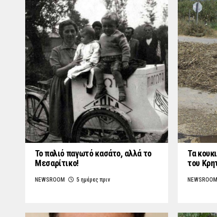
Το παλιό παγωτό κασάτο, αλλά το
Τα κουκι
Μεσαρίτικο!
του Κρη
NEWSROOM
5 ημέρες πριν
NEWSROO