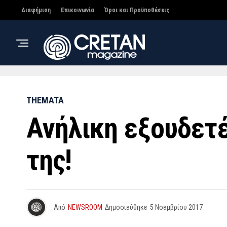
Διαφήμιση
Επικοινωνία
Όροι και Προϋποθέσεις
THEMATA
Ανήλικη εξουδετέ
της!
Από
NEWSROOM
Δημοσιεύθηκε
5 Νοεμβρίου 2017