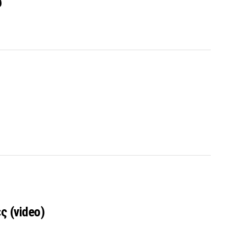
υ
ς (video)