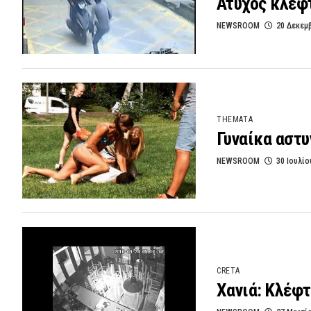
Άτυχος κλέφτ
NEWSROOM
20 Δεκεμ
THEMATA
Γυναίκα αστυ
NEWSROOM
30 Ιουλίο
CRETA
Χανιά: Κλέφτ