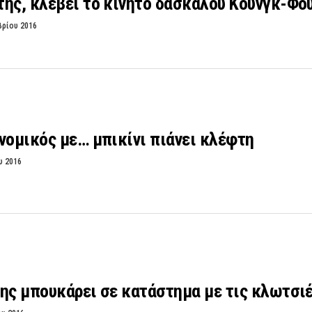
ης, κλέβει το κινητό δασκάλου Κουνγκ-Φο
βρίου 2016
νομικός με… μπικίνι πιάνει κλέφτη
υ 2016
ης μπουκάρει σε κατάστημα με τις κλωτσιέ