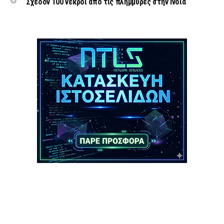
Σχεδόν 100 νεκροί από τις πλημμύρες στην Ινδία