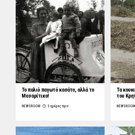
Το παλιό παγωτό κασάτο, αλλά το
Τα κουκι
Μεσαρίτικο!
του Κρη
NEWSROOM
3 ημέρες πριν
NEWSROO