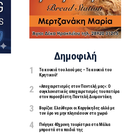
Δημοφιλή
Τα κουκιά του λαού μας – Τα κουκιά του
Κρητικού!
«Aποχαιρετισμός στον Παντελή μας»: Ο
συγκλονιστικός αποχαιρετισμός του πατέρα
στον πυροσβέστη Παντελή Διαμαντάκη
Βορίζια: Ελεύθεροι οι Καργάκηδες αλλά με
τον όρο να μην πλησιάσουν στο χωριό
Πνίγηκε 40χρονη τουρίστρια στα Μάλια
μπροστά στα παιδιά της