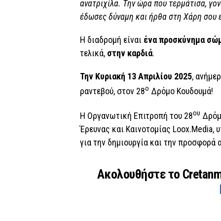
ανατριχίλα.
T
ην ώρα που τερμάτισα, γο
έδωσες δύναμη και ήρθα στη Χάρη σου 
Η διαδρομή είναι
ένα προσκύνημα σώμ
τελικά,
στην καρδιά
.
Την Κυριακή 13 Απριλίου 2025
, ανήμε
ο
ραντεβού, στον 28
Δρόμο Κουδουμά!
ου
Η Οργανωτική Επιτροπή του 28
Δρόμο
Έρευνας και Καινοτομίας Loox.Media, 
για την δημιουργία και την προσφορά 
Ακολουθήστε το Cretan