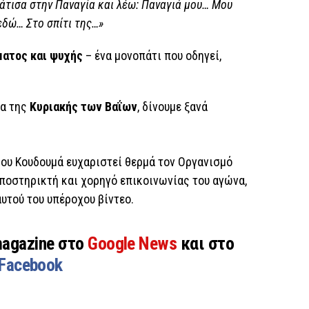
νάτισα στην Παναγία και λέω: Παναγιά μου… Μου
εδώ… Στο σπίτι της…»
ατος και ψυχής
– ένα μονοπάτι που οδηγεί,
ρα της
Κυριακής των Βαΐων
, δίνουμε ξανά
υ Κουδουμά ευχαριστεί θερμά τον Οργανισμό
υποστηρικτή και χορηγό επικοινωνίας του αγώνα,
αυτού του υπέροχου βίντεο.
magazine στο
Google News
και στο
Facebook