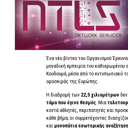
Ένα νέο βίντεο του Οργανισμού Έρευνα
μοναδική εμπειρία του καθιερωμένου α
Κουδουμά, μέσα από το εντυπωσιακό τ
οροσειράς της Ευρώπης.
Η διαδρομή των
22,5 χιλιομέτρων
δεν
τάμα που έγινε θεσμός
. Μια
τελετουρ
κοντά αθλητές, περιπατητές και προσκ
κάθε βήμα, οι συμμετέχοντες διασχίζο
και
μονοπάτια εσωτερικής αναζήτησ