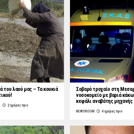
ά του λαού μας – Τα κουκιά
Σοβαρό τροχαίο στη Μεσαρ
τικού!
νοσοκομείο με βαριά κάκω
κεφάλι αναβάτης μηχανής
M
2 ημέρες πριν
NEWSROOM
4 ημέρες πριν