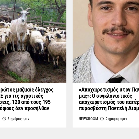
Πρώτος μαζικός έλεγχος
«Aποχαιρετισμός στον Πα
Ε για τις αγροτικές
μας»: Ο συγκλονιστικός
σεις, 120 από τους 195
αποχαιρετισμός του πατέ
όφους δεν προσήλθαν
πυροσβέστη Παντελή Δια
M
5 ημέρες πριν
NEWSROOM
2 ημέρες πριν