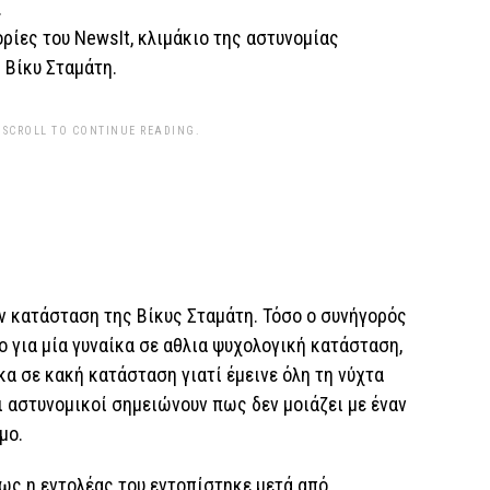
.
ρίες του NewsIt, κλιμάκιο της αστυνομίας
 Βίκυ Σταμάτη.
 SCROLL TO CONTINUE READING.
ν κατάσταση της Βίκυς Σταμάτη. Τόσο ο συνήγορός
ο για μία γυναίκα σε αθλια ψυχολογική κατάσταση,
ίκα σε κακή κατάσταση γιατί έμεινε όλη τη νύχτα
οι αστυνομικοί σημειώνουν πως δεν μοιάζει με έναν
μο.
πως η εντολέας του εντοπίστηκε μετά από