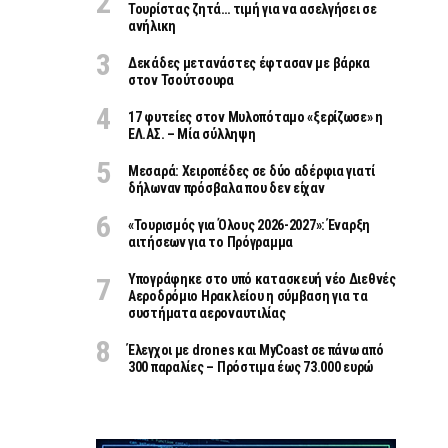
Τουρίστας ζητά… τιμή για να ασελγήσει σε
ανήλικη
Δεκάδες μετανάστες έφτασαν με βάρκα
στον Τσούτσουρα
17 φυτείες στον Μυλοπόταμο «ξερίζωσε» η
ΕΛ.ΑΣ. – Μία σύλληψη
Μεσαρά: Χειροπέδες σε δύο αδέρφια γιατί
δήλωναν πρόσβαλα που δεν είχαν
«Τουρισμός για Όλους 2026-2027»: Έναρξη
αιτήσεων για το Πρόγραμμα
Υπογράφηκε στο υπό κατασκευή νέο Διεθνές
Αεροδρόμιο Ηρακλείου η σύμβαση για τα
συστήματα αεροναυτιλίας
Έλεγχοι με drones και MyCoast σε πάνω από
300 παραλίες – Πρόστιμα έως 73.000 ευρώ