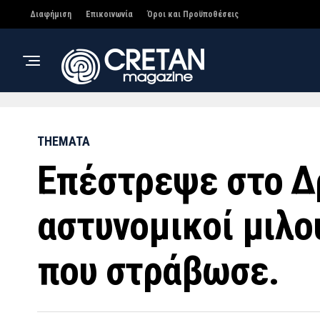
Διαφήμιση
Επικοινωνία
Όροι και Προϋποθέσεις
THEMATA
Επέστρεψε στο Δρ
αστυνομικοί μιλο
που στράβωσε.