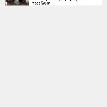
προσήλθαν