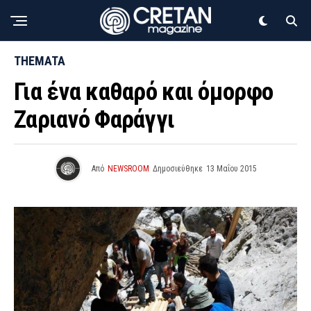
THEMATA
Για ένα καθαρό και όμορφο
Ζαριανό Φαράγγι
Από
NEWSROOM
Δημοσιεύθηκε
13 Μαΐου 2015