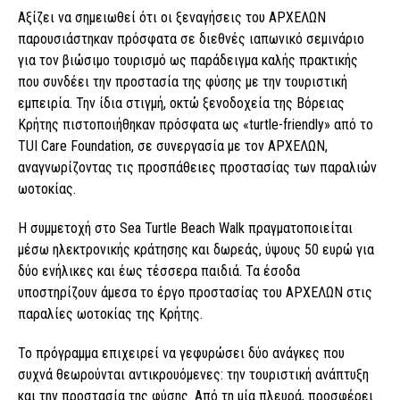
Αξίζει να σημειωθεί ότι οι ξεναγήσεις του ΑΡΧΕΛΩΝ
παρουσιάστηκαν πρόσφατα σε διεθνές ιαπωνικό σεμινάριο
για τον βιώσιμο τουρισμό ως παράδειγμα καλής πρακτικής
που συνδέει την προστασία της φύσης με την τουριστική
εμπειρία. Την ίδια στιγμή, οκτώ ξενοδοχεία της Βόρειας
Κρήτης πιστοποιήθηκαν πρόσφατα ως «turtle-friendly» από το
TUI Care Foundation, σε συνεργασία με τον ΑΡΧΕΛΩΝ,
αναγνωρίζοντας τις προσπάθειες προστασίας των παραλιών
ωοτοκίας.
Η συμμετοχή στο Sea Turtle Beach Walk πραγματοποιείται
μέσω ηλεκτρονικής κράτησης και δωρεάς, ύψους 50 ευρώ για
δύο ενήλικες και έως τέσσερα παιδιά. Τα έσοδα
υποστηρίζουν άμεσα το έργο προστασίας του ΑΡΧΕΛΩΝ στις
παραλίες ωοτοκίας της Κρήτης.
Το πρόγραμμα επιχειρεί να γεφυρώσει δύο ανάγκες που
συχνά θεωρούνται αντικρουόμενες: την τουριστική ανάπτυξη
και την προστασία της φύσης. Από τη μία πλευρά, προσφέρει