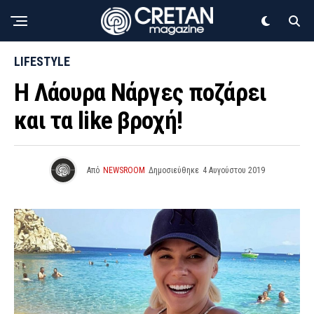
LIFESTYLE
Η Λάουρα Νάργες ποζάρει
και τα like βροχή!
Από
NEWSROOM
Δημοσιεύθηκε
4 Αυγούστου 2019