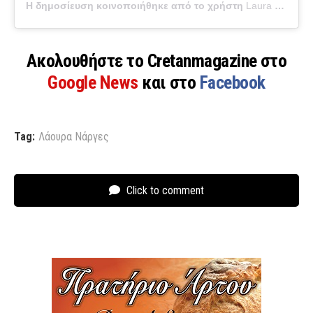
Η δημοσίευση κοινοποιήθηκε από το χρήστη
Laura Narjes
(
Ακολουθήστε το Cretanmagazine στο
Google News
και στο
Facebook
Tag:
Λάουρα Νάργες
Click to comment