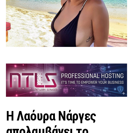
H Λαόυρα Νάργες
απολαμβάνει το