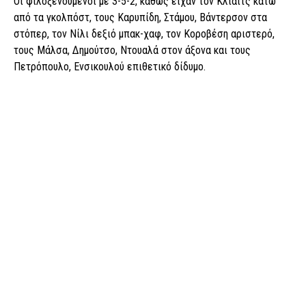
Οι φιλοξενούμενοι με 3-5-2, καθώς είχαν τον Κλιάιτς κάτω
από τα γκολπόστ, τους Καρυπίδη, Στάμου, Βάντερσον στα
στόπερ, τον Νίλι δεξιό μπακ-χαφ, τον Κοροβέση αριστερό,
τους Μάλσα, Δημούτσο, Ντουαλά στον άξονα και τους
Πετρόπουλο, Ενσικουλού επιθετικό δίδυμο.