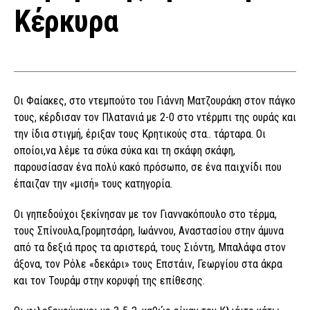
Κέρκυρα
Οι Φαίακες, στο ντεμπούτο του Γιάννη Ματζουράκη στον πάγκο
τους, κέρδισαν τον Πλατανιά με 2-0 στο ντέρμπι της ουράς και
την ίδια στιγμή, έριξαν τους Κρητικούς στα.. τάρταρα. Οι
οποίοι,να λέμε τα σύκα σύκα και τη σκάφη σκάφη,
παρουσίασαν ένα πολύ κακό πρόσωπο, σε ένα παιχνίδι που
έπαιζαν την «μισή» τους κατηγορία.
Οι γηπεδούχοι ξεκίνησαν με τον Γιαννακόπουλο στο τέρμα,
τους Σπίνουλα,Γρομητσάρη, Ιωάννου, Αναστασίου στην άμυνα
από τα δεξιά προς τα αριστερά, τους Σιόντη, Μπαλάφα στον
άξονα, τον Ρόλε «δεκάρι» τους Επστάιν, Γεωργίου στα άκρα
και τον Τουράμ στην κορυφή της επίθεσης.