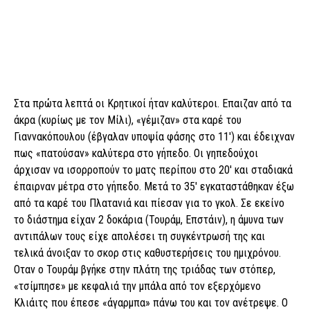
Στα πρώτα λεπτά οι Κρητικοί ήταν καλύτεροι. Επαιζαν από τα
άκρα (κυρίως με τον Μίλι), «γέμιζαν» στα καρέ του
Γιαννακόπουλου (έβγαλαν υποψία φάσης στο 11′) και έδειχναν
πως «πατούσαν» καλύτερα στο γήπεδο. Οι γηπεδούχοι
άρχισαν να ισορροπούν το ματς περίπου στο 20′ και σταδιακά
έπαιρναν μέτρα στο γήπεδο. Μετά το 35′ εγκαταστάθηκαν έξω
από τα καρέ του Πλατανιά και πίεσαν για το γκολ. Σε εκείνο
το διάστημα είχαν 2 δοκάρια (Τουράμ, Επστάιν), η άμυνα των
αντιπάλων τους είχε απολέσει τη συγκέντρωσή της και
τελικά άνοιξαν το σκορ στις καθυστερήσεις του ημιχρόνου.
Οταν ο Τουράμ βγήκε στην πλάτη της τριάδας των στόπερ,
«τσίμπησε» με κεφαλιά την μπάλα από τον εξερχόμενο
Κλιάιτς που έπεσε «άγαρμπα» πάνω του και τον ανέτρεψε. Ο