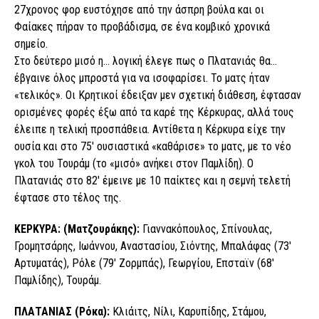
27χρονος φορ ευστόχησε από την άσπρη βούλα και οι
Φαίακες πήραν το προβάδισμα, σε ένα κομβικό χρονικά
σημείο.
Στο δεύτερο μισό η… λογική έλεγε πως ο Πλατανιάς θα…
έβγαινε όλος μπροστά για να ισοφαρίσει. Το ματς ήταν
«τελικός». Οι Κρητικοί έδειξαν μεν σχετική διάθεση, έφτασαν
ορισμένες φορές έξω από τα καρέ της Κέρκυρας, αλλά τους
έλειπε η τελική προσπάθεια. Αντίθετα η Κέρκυρα είχε την
ουσία και στο 75′ ουσιαστικά «καθάρισε» το ματς, με το νέο
γκολ του Τουράμ (το «μισό» ανήκει στον Παμλίδη). Ο
Πλατανιάς στο 82′ έμεινε με 10 παίκτες και η σεμνή τελετή
έφτασε στο τέλος της.
ΚΕΡΚΥΡΑ: (Ματζουράκης):
Γιαννακόπουλος, Σπίνουλας,
Γρομητσάρης, Ιωάννου, Αναστασίου, Σιόντης, Μπαλάφας (73′
Αρτυματάς), Ρόλε (79′ Ζορμπάς), Γεωργίου, Επσταϊν (68′
Παμλίδης), Τουράμ.
ΠΛΑΤΑΝΙΑΣ (Ρόκα):
Κλιάιτς, Νίλι, Καρυπίδης, Στάμου,