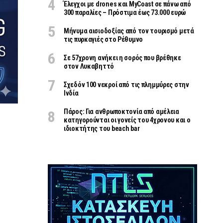
Έλεγχοι με drones και MyCoast σε πάνω από
300 παραλίες – Πρόστιμα έως 73.000 ευρώ
Μήνυμα αισιοδοξίας από τον τουρισμό μετά
τις πυρκαγιές στο Ρέθυμνο
Σε 57χρονη ανήκει η σορός που βρέθηκε
στον Λυκαβηττό
Σχεδόν 100 νεκροί από τις πλημμύρες στην
Ινδία
Πάρος: Για ανθρωποκτονία από αμέλεια
κατηγορούνται οι γονείς του 4χρονου και ο
ιδιοκτήτης του beach bar