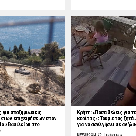
ς για αποζημιώσεις
Κρήτη: «Πόσα θέλεις για τ
κτων επιχειρήσεων στον
κορίτσι;»: Τουρίστας ζητά
ίου Βασιλείου στο
για να ασελγήσει σε ανήλι
ο
NEWSROOM
1 ημέρα πριν