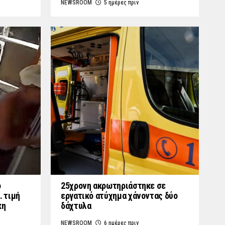
NEWSROOM
5 ημέρες πριν
ο
25χρονη ακρωτηριάστηκε σε
… τιμή
εργατικό ατύχημα χάνοντας δύο
κη
δάχτυλα
NEWSROOM
6 ημέρες πριν