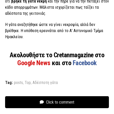
ότι
βρήκε τη γάτα νεκρή
και την πήρε για να την πετάξει στον
κάδο απορριμμάτων. Μάλιστα ισχυρίζεται πως ταΐζει τα
αδέσποτα της γειτονιάς.
Η γάτα αναζητήθηκε ώστε να γίνει νεκροψία, αλλά δεν
βρέθηκε. Η υπόθεση ερευνάται από το Α’ Αστυνομικό Τμήμα
Ηρακλείου.
Ακολουθήστε το Cretanmagazine στο
Google News
και στο
Facebook
Tag:
posts
,
Top
,
Αδέσποτη γάτα
Click to comment