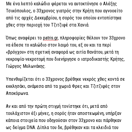
Με ένα λεπτό καλώδιο φέρεται να αυτοκτόνησε ο Αλέξης
Τσικόπουλος, ο 33χρονος γιατρός στην Κρήτη που αγνοοείτο
από τις αρχές Δεκεμβρίου, η σορός του οποίου εντοπίστηκε
χθες στην περιοχή του Τζιτζιφέ στα Χανιά.
Όπως αναφέρει το
patris.gr
, πληροφορίες θέλουν τον 33χρονο
να έδεσε το καλώδιο στον λαιμό του, εξ ου και τα περί
«βρόγχου» στη σχετική αναφορά ως αιτία θανάτου, μετά τη
νεκροψία-νεκροτομή που διενήργησε ο ιατροδικαστής Κρήτης,
Γιώργος Μυλωνάκης.
Υπενθυμίζεται ότι ο 33χρονος βρέθηκε νεκρός χθες κοντά σε
εκκλησάκι, ανάμεσα από τα χωριά Φρες και Τζιτζιφές στον
Αποκόρωνα.
Αν και από την πρώτη στιγμή τονίστηκε ότι, μετά από
τουλάχιστον έξι μήνες, η σορός ήταν αποστεωμένη, υπήρξαν
κάποια στοιχεία που οδηγούσαν στον 33χρονο και πάρθηκαν
ως δείγμα DNA. Δίπλα του δε, βρέθηκαν και τα κλειδιά του