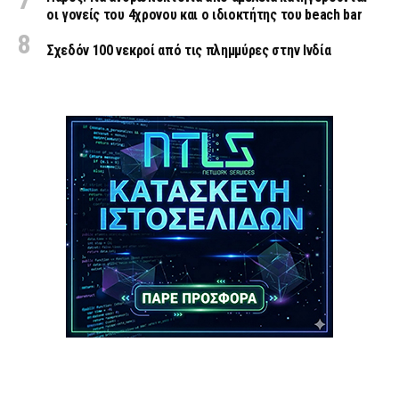
οι γονείς του 4χρονου και ο ιδιοκτήτης του beach bar
Σχεδόν 100 νεκροί από τις πλημμύρες στην Ινδία