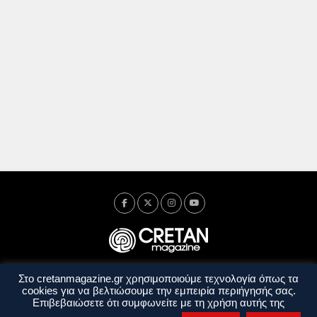
Στο cretanmagazine.gr χρησιμοποιούμε τεχνολογία όπως τα
Ταυτότητα
Πολιτική Απορρήτου
Όροι Χρήσης
cookies για να βελτιώσουμε την εμπειρία περιήγησής σας.
Όροι και Προϋποθέσεις
Επιβεβαιώσετε ότι συμφωνείτε με τη χρήση αυτής της
Copyright © 2014 - 2026 Cretanmagazine. All rights reserved. by
j. bitsakakis