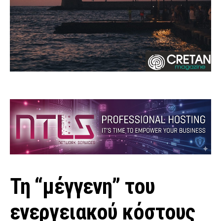
Τη “μέγγενη” του
ενεργειακού κόστους