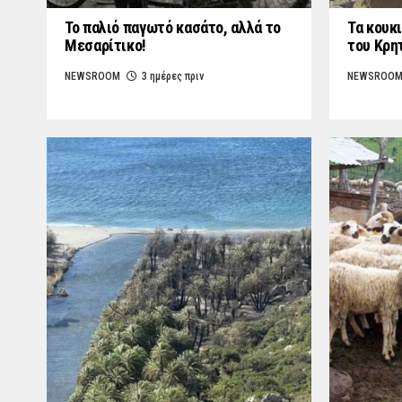
Το παλιό παγωτό κασάτο, αλλά το
Τα κουκι
Μεσαρίτικο!
του Κρη
NEWSROOM
3 ημέρες πριν
NEWSROO