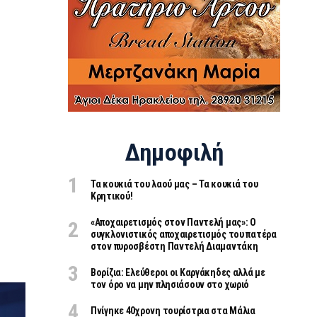
Δημοφιλή
Τα κουκιά του λαού μας – Τα κουκιά του
Κρητικού!
«Aποχαιρετισμός στον Παντελή μας»: Ο
συγκλονιστικός αποχαιρετισμός του πατέρα
στον πυροσβέστη Παντελή Διαμαντάκη
Βορίζια: Ελεύθεροι οι Καργάκηδες αλλά με
τον όρο να μην πλησιάσουν στο χωριό
Πνίγηκε 40χρονη τουρίστρια στα Μάλια