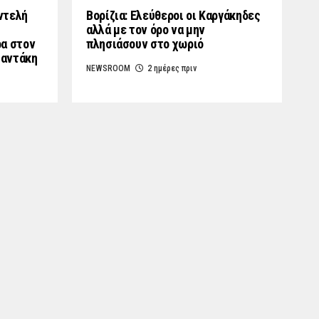
ντελή
Βορίζια: Ελεύθεροι οι Καργάκηδες
αλλά με τον όρο να μην
ρα στον
πλησιάσουν στο χωριό
μαντάκη
NEWSROOM
2 ημέρες πριν