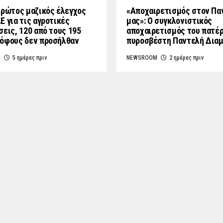
Πρώτος μαζικός έλεγχος
«Aποχαιρετισμός στον Πα
Ε για τις αγροτικές
μας»: Ο συγκλονιστικός
σεις, 120 από τους 195
αποχαιρετισμός του πατέ
όφους δεν προσήλθαν
πυροσβέστη Παντελή Δια
M
5 ημέρες πριν
NEWSROOM
2 ημέρες πριν