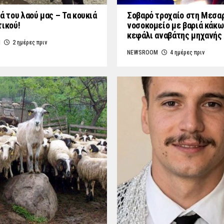
ά του λαού μας – Τα κουκιά
Σοβαρό τροχαίο στη Μεσαρ
τικού!
νοσοκομείο με βαριά κάκω
κεφάλι αναβάτης μηχανής
M
2 ημέρες πριν
NEWSROOM
4 ημέρες πριν