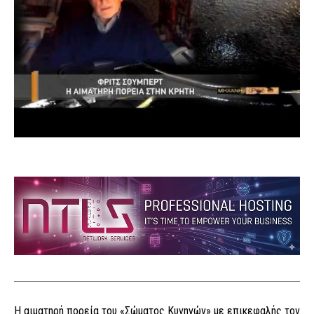
Η αιματηρή πορεία του «Σώματος Κυνηγών» με επικεφαλής τον