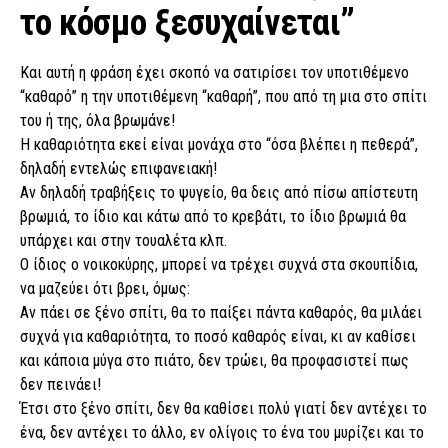
το κόσμο ξεσυχαίνεται”
Και αυτή η φράση έχει σκοπό να σατιρίσει τον υποτιθέμενο
“καθαρό” η την υποτιθέμενη “καθαρή”, που από τη μια στο σπίτι
του ή της, όλα βρωμάνε!
Η καθαριότητα εκεί είναι μονάχα στο “όσα βλέπει η πεθερά”,
δηλαδή εντελώς επιφανειακή!
Αν δηλαδή τραβήξεις το ψυγείο, θα δεις από πίσω απίστευτη
βρωμιά, το ίδιο και κάτω από το κρεβάτι, το ίδιο βρωμιά θα
υπάρχει και στην τουαλέτα κλπ.
Ο ίδιος ο νοικοκύρης, μπορεί να τρέχει συχνά στα σκουπίδια,
να μαζεύει ότι βρει, όμως:
Αν πάει σε ξένο σπίτι, θα το παίξει πάντα καθαρός, θα μιλάει
συχνά για καθαριότητα, το ποσό καθαρός είναι, κι αν καθίσει
και κάποια μύγα στο πιάτο, δεν τρώει, θα προφασιστεί πως
δεν πεινάει!
Έτσι στο ξένο σπίτι, δεν θα καθίσει πολύ γιατί δεν αντέχει το
ένα, δεν αντέχει το άλλο, εν ολίγοις το ένα του μυρίζει και το