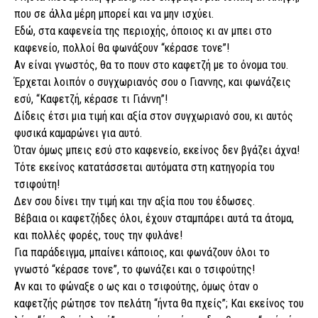
που σε άλλα μέρη μπορεί και να μην ισχύει.
Εδώ, στα καφενεία της περιοχής, όποιος κι αν μπει στο
καφενείο, πολλοί θα φωνάξουν “κέρασε τονε”!
Αν είναι γνωστός, θα το πουν στο καφετζή με το όνομα του.
Έρχεται λοιπόν ο συγχωριανός σου ο Γιαννης, και φωνάζεις
εσύ, “Καφετζή, κέρασε τι Γιάννη”!
Δίδεις έτσι μια τιμή και αξία στον συγχωριανό σου, κι αυτός
φυσικά καμαρώνει για αυτό.
Όταν όμως μπεις εσύ στο καφενείο, εκείνος δεν βγάζει άχνα!
Τότε εκείνος κατατάσσεται αυτόματα στη κατηγορία του
τσιφούτη!
Δεν σου δίνει την τιμή και την αξία που του έδωσες.
Βέβαια οι καφετζήδες όλοι, έχουν σταμπάρει αυτά τα άτομα,
και πολλές φορές, τους την φυλάνε!
Για παράδειγμα, μπαίνει κάποιος, και φωνάζουν όλοι το
γνωστό “κέρασε τονε”, το φωνάζει και ο τσιφούτης!
Αν και το φώναξε ο ως και ο τσιφούτης, όμως όταν ο
καφετζής ρώτησε τον πελάτη “ήντα θα πχείς”; Και εκείνος του