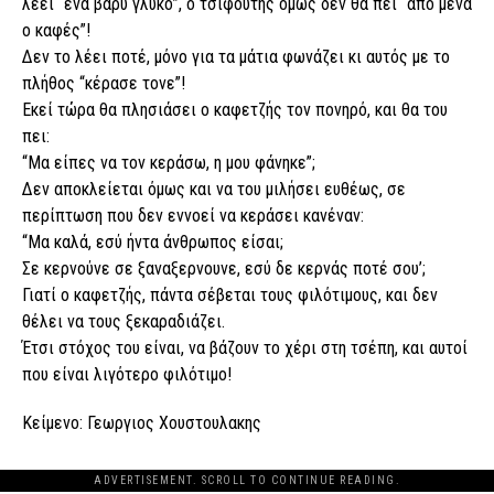
λέει “ένα βαρύ γλυκό”, ο τσιφούτης όμως δεν θα πει “από μένα
ο καφές”!
Δεν το λέει ποτέ, μόνο για τα μάτια φωνάζει κι αυτός με το
πλήθος “κέρασε τονε”!
Εκεί τώρα θα πλησιάσει ο καφετζής τον πονηρό, και θα του
πει:
“Μα είπες να τον κεράσω, η μου φάνηκε”;
Δεν αποκλείεται όμως και να του μιλήσει ευθέως, σε
περίπτωση που δεν εννοεί να κεράσει κανέναν:
“Μα καλά, εσύ ήντα άνθρωπος είσαι;
Σε κερνούνε σε ξαναξερνουνε, εσύ δε κερνάς ποτέ σου’;
Γιατί ο καφετζής, πάντα σέβεται τους φιλότιμους, και δεν
θέλει να τους ξεκαραδιάζει.
Έτσι στόχος του είναι, να βάζουν το χέρι στη τσέπη, και αυτοί
που είναι λιγότερο φιλότιμο!
Κείμενο: Γεωργιος Χουστουλακης
ADVERTISEMENT. SCROLL TO CONTINUE READING.