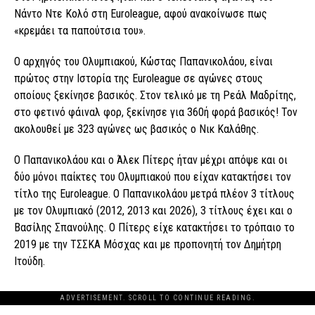
Νάντο Ντε Κολό στη Euroleague, αφού ανακοίνωσε πως
«κρεμάει τα παπούτσια του».
Ο αρχηγός του Ολυμπιακού, Κώστας Παπανικολάου, είναι
πρώτος στην Ιστορία της Euroleague σε αγώνες στους
οποίους ξεκίνησε βασικός. Στον τελικό με τη Ρεάλ Μαδρίτης,
στο φετινό φάιναλ φορ, ξεκίνησε για 360ή φορά βασικός! Τον
ακολουθεί με 323 αγώνες ως βασικός ο Νικ Καλάθης.
Ο Παπανικολάου και ο Άλεκ Πίτερς ήταν μέχρι απόψε και οι
δύο μόνοι παίκτες του Ολυμπιακού που είχαν κατακτήσει τον
τίτλο της Euroleague. Ο Παπανικολάου μετρά πλέον 3 τίτλους
με τον Ολυμπιακό (2012, 2013 και 2026), 3 τίτλους έχει και ο
Βασίλης Σπανούλης. O Πίτερς είχε κατακτήσει το τρόπαιο το
2019 με την ΤΣΣΚΑ Μόσχας και με προπονητή τον Δημήτρη
Ιτούδη.
ADVERTISEMENT. SCROLL TO CONTINUE READING.