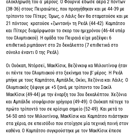
ολοκλήρωση του α΄ μέρους. Ο Φουρνιέ έδωσε αέρα 2 πόντων
(38-36) στους Πειραιώτες, που προηγήθηκαν και με 44-39 με
τρίποντο του Πίτερς. Όμως, ο Λάιλς δεν θα σταματούσε και με
21 πόντους κρατούσε «ζωντανή» τη Ρεάλ (44-42). Καμπάτσο
και Πίτερς διαμόρφωσαν το σκορ του ημιχρόνου (46-44 υπέρ
του Ολυμπιακού). Η ομάδα του Πειραιά είχε μαζέψει 6
επιθετικά ριμπάουντ στο 2ο δεκάλεπτο (7 επιθετικά στο
σύνολο έναντι 0 της Ρεάλ).
Οι Ουόκαπ, Ντόρσεϊ, ΜακΚίσικ, Βεζένκοφ κα Μιλουτίνοφ ήταν
οι πέντε του Ολυμπιακού στο ξεκίνημα του β’ μέρος. Η Ρεάλ
μπήκε με τους Καμπάτσο, Αμπάλδε, Οκίκι, Χεζόνια και Λάιλς. Ο
Ολυμπιακός ξέφυγε με +5 ξανά, με τρίποντο του Σακίλ
ΜακΚίσικ (49-44) με την έναρξη του 3ου δεκαλέπτου. Χεζόνια
και Αμπάλδε ισοφάρισαν γρήγορα (49-49). Ο Ουόκαπ πέτυχε το
πρώτο τρίποντό του σε κρίσιμο σημείο (52-49). Και μετά το
54-50 από τον Μιλουτίνοφ, ΜακΚίσικ και Καμπάτσο πιάστηκαν
στα χέρια, σε επεισόδιο που στοίχησε μία τεχνική ποινή στον
καθένα. Ο Καμπάτσο συγκρούστηκε με τον ΜακΚίσικ έπεσε