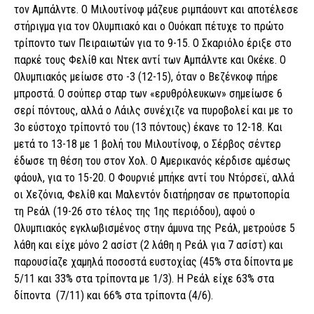
τον Αμπάλντε. Ο Μιλουτίνοφ μάζευε ριμπάουντ και αποτέλεσε
στήριγμα για τον Ολυμπιακό και ο Ουόκαπ πέτυχε το πρώτο
τρίποντο των Πειραιωτών για το 9-15. Ο Σκαριόλο έριξε στο
παρκέ τους Φελίθ και Ντεκ αντί των Αμπάλντε και Οκέκε. Ο
Ολυμπιακός μείωσε στο -3 (12-15), όταν ο Βεζένκοφ πήρε
μπροστά. Ο σούπερ σταρ των «ερυθρόλευκων» σημείωσε 6
σερί πόντους, αλλά ο Λάιλς συνέχιζε να πυροβολεί και με το
3ο εύστοχο τρίποντό του (13 πόντους) έκανε το 12-18. Και
μετά το 13-18 με 1 βολή του Μιλουτίνοφ, ο Σέρβος σέντερ
έδωσε τη θέση του στον Χολ. Ο Αμερικανός κέρδισε αμέσως
φάουλ, για το 15-20. Ο Φουρνιέ μπήκε αντί του Ντόρσεϊ, αλλά
οι Χεζόνια, Φελίθ και Μαλεντόν διατήρησαν σε πρωτοπορία
τη Ρεάλ (19-26 στο τέλος της 1ης περιόδου), αφού ο
Ολυμπιακός εγκλωβισμένος στην άμυνα της Ρεάλ, μετρούσε 5
λάθη και είχε μόνο 2 ασίστ (2 λάθη η Ρεάλ για 7 ασίστ) και
παρουσίαζε χαμηλά ποσοστά ευστοχίας (45% στα δίποντα με
5/11 και 33% στα τρίποντα με 1/3). Η Ρεάλ είχε 63% στα
δίποντα (7/11) και 66% στα τρίποντα (4/6).