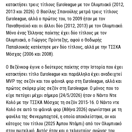
κατακτήσει τρεις τίτλους Euroleague με τον Ολυμπιακό (2012,
2013 και 2026). Ο Βασίλης Σπανούλης μετρά τρεις τίτλους
Εuroleague, αλλά ο πρώτος του, το 2009 ήταν με τον
Παναθηναϊκό και οι άλλοι δύο (2012, 2013) με τον Ολυμπιακό.
Μόνο ένας Έλληνας παίκτης έχει δύο τίτλους με τον
Ολυμπιακό, ο Γιώργος Πρίντεζης, αφού ο Θοδωρής
Παπαλουκάς κατέκτησε μεν δύο τίτλους, αλλά με την ΤΣΣΚΑ
Μόσχας (2006 και 2008).
Ο Βεζένκοφ έγινε ο δεύτερος παίκτης στην Ιστορία που έχει
κατακτήσει τίτλο Euroleague και παράλληλα έχει αναδειχτεί
MVP της σεζόν και του φάιναλ φορ στη Εuroleague, αλλά και
πρώτος σκόρερ μίας σεζόν στη Euroleague. Ο μόνος που το
είχε πετύχει μέχρι σήμερα (24/5/2026) ήταν ο Νάντο Ντε
Κολό με την ΤΣΣΚΑ Μόσχας τη σεζόν 2015-16. Ο Νάντο ντε
Κολό σε αυτό το φάιναλ φορ (Αθήνα 2026) αγωνίστηκε με τη
φανέλα της Φενερμπαχτσέ, η οποία αποκλείστηκε, αν και
κάτοχος του τίτλου (2025 Άμπου Ντάμπι) από τον Ολυμπιακό
στον ημιτελικό. Αυτός ήταν και ο τελευταίος αγώνας του