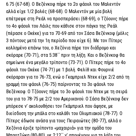
6.75 (67-68). Ο Βεζένκοφ πήρε το 2ο φάουλ του Μαλεντόν
αλλά είχε 1/2 βολές (68-68). Ο Μαλεντόν με μία βολή
επέτρεψε στη Ρεάλ να προσπεράσει (68-69), ο Τζόουνς πήρε
το 4ο φάουλ του Λάιλς που κάθισε στον πάγκο της Ρεάλ
(πέρασε ο Οκέκε) για το 70-69 από τον Σάσα Βεζένκοφ (μόλις
3 πόντους μετά την 1η περίοδο που είχε 6). Με τον Πίτερς
κολλημένο επάνω του, ο Χεζόνια πήρε τον διάδρομο και
σκόραρε (70-71), στα 5:38΄΄ πριν τη λήξη. Και ο Βεζένκοφ θα
σημείωνε ένα μεγάλο τρίποντο (73-71). Ο Πίτερς πήρε το 4ο
φάουλ του Οκέκε (74-71) με 1 βολή. Φελίθ και Φουρνιέ
σκόραραν για το 76-73, ενώ ο Γκαμπριελ Ντεκ είχε 2/2 από τη
γραμμή του φάουλ (76-75) παίρνοντας το 3ο φάουλ του
Βεζένκοφ. Ο Τζόουνς πήρε το 3ο φάουλ του Ντεκ με τη σειρά
του για το 78-75 με 2/2 του Αμερικανού. Ο Σάσα Βεζένκοφ δεν
μπόρεσε ν’ ακολουθήσει τον Γκάμπριελ που άφησε, με
διείσδυση την μπάλα στο καλάθι του Ολυμπιακού (78-77). Ο
Πίτερς έδωσε ανάσα για τους Πειραιώτες (80-77), αλλά ο
Χεζόνια έριξε τρίποντο «μαχαιριά» για την ομάδα του
Μπαρτζώκα (80-80), με 2:12΄΄ ν’ απομένουν για τη λήξη του