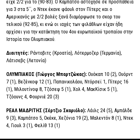
είχε 2/2 για το (90-83). Ο Καμπάτσο αστόχησε σε προσπάθεια
για 3 στα 5΄΄, ο Ντεκ έκανε φάουλ στον Πίτερς και ο
Αμερικανός με 2/2 βολές ξανά διαμόρφωσε το σκορ του
τελικού (92-85), κι ενώ οι ιαχές των φιλάθλων είχαν ήδη
αρχίσει για την κατάκτηση του 4ου ευρωπαϊκού τροπαίου στην
Ιστορία του Ολυμπιακού.
Διαιτητές:
Ράντοβιτς (Κροατία), Λότερμοζερ (Γερμανία),
Λάτισεβς (Λετονία)
ΟΛΥΜΠΙΑΚΟΣ (Γιώργος Μπαρτζώκας):
Ουόκαπ 10 (2), Ουόρντ
7 (1), Βεζένκοφ 12 (1), Παπανικολάου, Ντόρσεϊ 1, Πίτερς 16
(1), Μιλουτίνοφ 8, Τζόσεφ 5 (1), Χολ 4, ΜακΚίσικ 5 (1),
Τζόουνς 4, Φουρνιέ 20 (3)
ΡΕΑΛ ΜΑΔΡΙΤΗΣ (Σέρτζιο Σκαριόλο):
Λάιλς 24 (5), Αμπάλδε
9 (3), Καμπάτσο 5, Οκέκε, Χεζόνια 19 (2), Μαλεντόν 8 (1), Ντεκ
4, Γιουλ 3 (1), Φελίθ 13 (1)