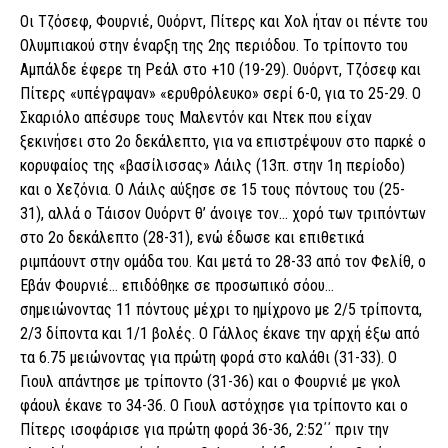
Οι Τζόσεφ, Φουρνιέ, Ουόρντ, Πίτερς και Χολ ήταν οι πέντε του
Ολυμπιακού στην έναρξη της 2ης περιόδου. Το τρίποντο του
Αμπάλδε έφερε τη Ρεάλ στο +10 (19-29). Ουόρντ, Τζόσεφ και
Πίτερς «υπέγραψαν» «ερυθρόλευκο» σερί 6-0, για το 25-29. Ο
Σκαριόλο απέσυρε τους Μαλεντόν και Ντεκ που είχαν
ξεκινήσει στο 2ο δεκάλεπτο, για να επιστρέψουν στο παρκέ ο
κορυφαίος της «βασίλισσας» Λάιλς (13π. στην 1η περίοδο)
και ο Χεζόνια. Ο Λάιλς αύξησε σε 15 τους πόντους του (25-
31), αλλά ο Τάισον Ουόρντ θ’ άνοιγε τον… χορό των τριπόντων
στο 2ο δεκάλεπτο (28-31), ενώ έδωσε και επιθετικά
ριμπάουντ στην ομάδα του. Και μετά το 28-33 από τον Φελίθ, ο
Εβάν Φουρνιέ… επιδόθηκε σε προσωπικό σόου…
σημειώνοντας 11 πόντους μέχρι το ημίχρονο με 2/5 τρίποντα,
2/3 δίποντα και 1/1 βολές. Ο Γάλλος έκανε την αρχή έξω από
τα 6.75 μειώνοντας για πρώτη φορά στο καλάθι (31-33). Ο
Γιουλ απάντησε με τρίποντο (31-36) και ο Φουρνιέ με γκολ
φάουλ έκανε το 34-36. Ο Γιουλ αστόχησε για τρίποντο και ο
Πίτερς ισοφάρισε για πρώτη φορά 36-36, 2:52΄΄ πριν την