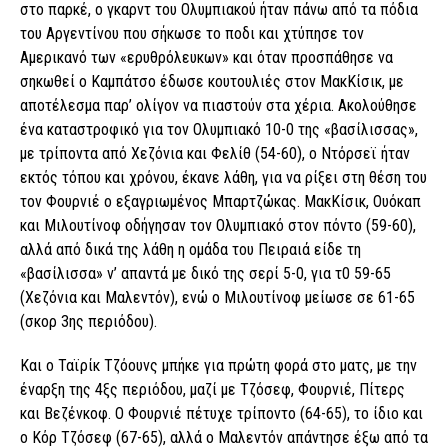
στο παρκέ, ο γκαρντ του Ολυμπιακού ήταν πάνω από τα πόδια
του Αργεντίνου που σήκωσε το ποδι και χτύπησε τον
Αμερικανό των «ερυθρόλευκων» και όταν προσπάθησε να
σηκωθεί ο Καμπάτσο έδωσε κουτουλιές στον ΜακΚίσικ, με
αποτέλεσμα παρ’ ολίγον να πιαστούν στα χέρια. Ακολούθησε
ένα καταστροφικό για τον Ολυμπιακό 10-0 της «βασίλισσας»,
με τρίποντα από Χεζόνια και Φελίθ (54-60), ο Ντόρσεϊ ήταν
εκτός τόπου και χρόνου, έκανε λάθη, για να ρίξει στη θέση του
τον Φουρνιέ ο εξαγριωμένος Μπαρτζώκας. ΜακΚίσικ, Ουόκαπ
και Μιλουτίνοφ οδήγησαν τον Ολυμπιακό στον πόντο (59-60),
αλλά από δικά της λάθη η ομάδα του Πειραιά είδε τη
«βασίλισσα» ν’ απαντά με δικό της σερί 5-0, για τ0 59-65
(Χεζόνια και Μαλεντόν), ενώ ο Μιλουτίνοφ μείωσε σε 61-65
(σκορ 3ης περιόδου).
Και ο Ταϊρίκ Τζόουνς μπήκε για πρώτη φορά στο ματς, με την
έναρξη της 4ξς περιόδου, μαζί με Τζόσεφ, Φουρνιέ, Πίτερς
και Βεζένκοφ. Ο Φουρνιέ πέτυχε τρίποντο (64-65), το ίδιο και
ο Κόρ Τζόσεφ (67-65), αλλά ο Μαλεντόν απάντησε έξω από τα