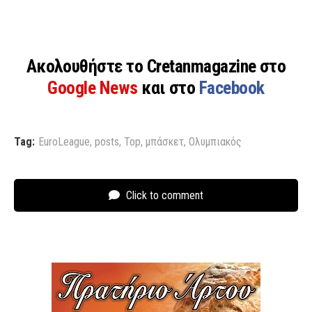
Ακολουθήστε το Cretanmagazine στο
Google News
και στο
Facebook
Tag:
EuroLeague
,
posts
,
Top
,
μπάσκετ
,
Ολυμπιακός
Click to comment