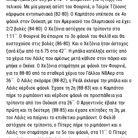
τελικού. Με μία μαγική ασίστ του Φουρνιέ, ο Ταϊρίκ Τζόουνς
κάρφωσε εντυπωσιακά (82-80). Ο Καμπάτσο υπέπεσε σε 4ο
φάουλ στον Ουόκαπ, με τον Αμερικανό του Ολυμπιακού να έχει
2/2 βολές (84-80). Ο Χεζόνια αστόχησε σε τρίποντο στα
1:11΄΄. Ο Φουρνιέ θα έπαιρνε το 3ο φάουλ του Φελίθ και θα
ευστοχούσε στις βολές (86-80). Και ο Χεζόνια ήταν άστοχος
ξανά έξω από τα 6.75 στα 42΄΄. Η μπάλα κατέληξε εκτός από
τα χέρια του Λάιλς που αμέσως μετά κάθισε στον πάγκο και
μπήκε ο Οκέκε. Ο Χεζόνια σταμάτησε με φάουλ τον Φουρνιέ,
για το 88-80 από τα σταθερά χέρια του Γάλλου ΝΒΑερ στα
36΄΄. Ο Λάιλς σκόραρε (88-82), η Ρεάλ έκλεψε την μπάλα και ο
Λάιλς κέρδισε φάουλ. Έχασε τη 2η (88-83) και ο Καμπάτσο
πήρε το ριμπάουντ και κέρδισε φάουλ σε προσπάθεια για
τρίποντο από τον Ουόκαπ στα 26΄΄. Ο Αργεντινός έβαλε την
πρώτη και τη δεύτερη (88-85) και έχασε επίτηδες τη 3η, με
τον Λάιλς να παίρνει το επιθετικο ριμπάουντ. Ο Φελίθ
αστόχησε σε τρίποντο, ο Πίτερς πήρε το ριμπάουντ και ο
Λάιλς τον σταμάτησε με το 5ο του φάουλ, στα 11΄΄. Ο Πίτερς