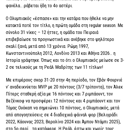
φανέλα… ράβεται ήδη το 4ο αστέρι.
Ο Ολυμπιακός «έσπασε» και την κατάρα που ήθελε να μην
κατακτά ποτέ τον τίτλο, η πρώτη ομάδα στη regular season. Με
σύνολο 31 νίκες – 12 ήττες, η ομάδα του Πειραιά
επιβεβαίωσε τα προγνωστικά και ανέβηκε στο ψηλότερο
σκαλί ξανά, μετά από 13 χρόνια. Ρώμη 1997,
Κωνσταντινούπολη 2012, Λονδίνο 2013 και Αθήνα 2026… η
Ιστορία γράφτηκε. Όπως και το ότι ο Ολυμπιακός μείωσε σε 3-
2 σε τελικούς με τη Ρεάλ Μαδρίτης των 11 τίτλων!
Με επιμέρους σκορ 31-20 στην 4η περίοδο, τον Εβάν Φουρνιέ
ν’ αναδεικνύεται MVP με 20 πόντους (3/7 τρίποντα), τον Άλεκ
Πίτερς σταθερή αξία με 16 πόντους και 7 ριμπάουντ, τον
Βεζένκοφ να προσφέρει 12 πόντους και 4 ριμπάουντ και τον
Τόμας Ουόκαπ να σημειώνει 10 πόντους, ο Ολυμπιακός, μετά
από απογοητεύσεις σε 4 διαδοχικά φάιναλ φορ (Βελιγράδι
2022, Κάουνας 2023, Βερολίνο 2024 και Άμπου Ντάμπι 2025),
στο 5ο σερί… τα κατάφερε. Η Ρεάλ, έστω και χωρίς τους