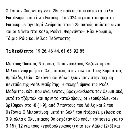
Ο Τάισον Ουόρντ έγινε ο 25ος παίκτης που κατακτά τίτλο
Euroleague και τίτλο Eurocup. To 2024 είχε κατακτήσει το
Eurocup με την Παρί. Ανάμεσα στους 25 αυτούς παίκτες είναι
και οι Νάντο Ντε Κολό, Ρούντι Φερνάντεθ, Ρίκι Ρούμπιο,
Τάιρις Ράις και Μίλος Τεόντοσιτς.
Τα δεκάλεπτα:
19-26, 46-44, 61-65, 92-85
Με τους Ουόκαπ, Ντόρσεϊ, Παπανικολάου, Βεζένκοφ και
Μιλουτίνοφ μπήκε ο Ολυμπιακός στον τελικό. Τους Καμπάτσο,
Αμπάλδε, Οκίκι, Χεζόνια και Λάιλς ξεκίνησαν στην αρχική
πεντάδα της Ρεάλ Μαδρίτης. Η σκληρή άμυνα της Ρεάλ
Μαδρίτης, κάτι που αναμενόταν, βραχυκύκλωσε τον Ολυμπιακό,
μετά το τζάμπολ και πριν το καταλάβουν, οι «ερυθρόλευκοι»
βρέθηκαν στο -8 (1-9), από 7 πόντους του Λάιλς και 2 του
Χεζόνια. Ο Μιλουτίνοφ, μετά τη βολή του Ντόρσεϊ, μείωσε σε
3-9, αλλά ο Ολυμπιακός θα δεχόταν δύο ακόμη τρίποντα, για το
3-15 (-12 για τους «ερυθρόλευκους») από τον Λάιλς (2/3) και