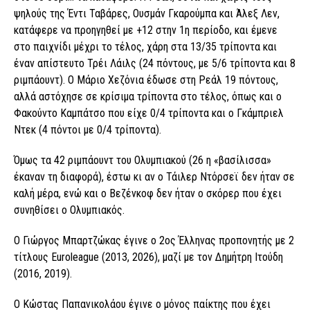
ψηλούς της Έντι Ταβάρες, Ουσμάν Γκαρούμπα και Άλεξ Λεν,
κατάφερε να προηγηθεί με +12 στην 1η περίοδο, και έμενε
στο παιχνίδι μέχρι το τέλος, χάρη στα 13/35 τρίποντα και
έναν απίστευτο Τρέι Λάιλς (24 πόντους, με 5/6 τρίποντα και 8
ριμπάουντ). Ο Μάριο Χεζόνια έδωσε στη Ρεάλ 19 πόντους,
αλλά αστόχησε σε κρίσιμα τρίποντα στο τέλος, όπως και ο
Φακούντο Καμπάτσο που είχε 0/4 τρίποντα και ο Γκάμπριελ
Ντεκ (4 πόντοι με 0/4 τρίποντα).
Όμως τα 42 ριμπάουντ του Ολυμπιακού (26 η «βασίλισσα»
έκαναν τη διαφορά), έστω κι αν ο Τάιλερ Ντόρσεϊ δεν ήταν σε
καλή μέρα, ενώ και ο Βεζένκοφ δεν ήταν ο σκόρερ που έχει
συνηθίσει ο Ολυμπιακός.
Ο Γιώργος Μπαρτζώκας έγινε ο 2ος Έλληνας προπονητής με 2
τίτλους Euroleague (2013, 2026), μαζί με τον Δημήτρη Ιτούδη
(2016, 2019).
Ο Κώστας Παπανικολάου έγινε ο μόνος παίκτης που έχει