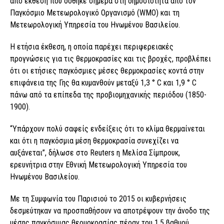
από έκθεση που δόθηκε σήμερα στη δημοσιότητα από τον
Παγκόσμιο Μετεωρολογικό Οργανισμό (WMO) και τη
Μετεωρολογική Υπηρεσία του Ηνωμένου Βασιλείου.
Η ετήσια έκθεση, η οποία παρέχει περιφερειακές
προγνώσεις για τις θερμοκρασίες και τις βροχές, προβλέπει
ότι οι ετήσιες παγκόσμιες μέσες θερμοκρασίες κοντά στην
επιφάνεια της Γης θα κυμανθούν μεταξύ 1,3 ° C και 1,9 ° C
πάνω από τα επίπεδα της προβιομηχανικής περιόδου (1850-
1900).
“Υπάρχουν πολύ σαφείς ενδείξεις ότι το κλίμα θερμαίνεται
και ότι η παγκόσμια μέση θερμοκρασία συνεχίζει να
αυξάνεται”, δήλωσε στο Reuters η Μελίσα Σίμπρουκ,
ερευνήτρια στην Εθνική Μετεωρολογική Υπηρεσία του
Ηνωμένου Βασιλείου.
Με τη Συμφωνία του Παρισιού το 2015 οι κυβερνήσεις
δεσμεύτηκαν να προσπαθήσουν να αποτρέψουν την άνοδο της
μέσης παγκόσμιας θερμοκρασίας πέραν του 1,5 βαθμού