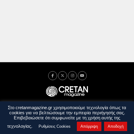
Στο cretanmagazine.gr χρησιμοποιούμε τεχνολογία όπως τα
Ταυτότητα
Πολιτική Απορρήτου
Όροι Χρήσης
cookies για να βελτιώσουμε την εμπειρία περιήγησής σας.
Όροι και Προϋποθέσεις
Επιβεβαιώσετε ότι συμφωνείτε με τη χρήση αυτής της
Copyright © 2014 - 2026 Cretanmagazine. All rights reserved. by
j. bitsakakis
τεχνολογίας.
Ρυθμίσεις Cookies
Απόρριψη
Αποδοχή