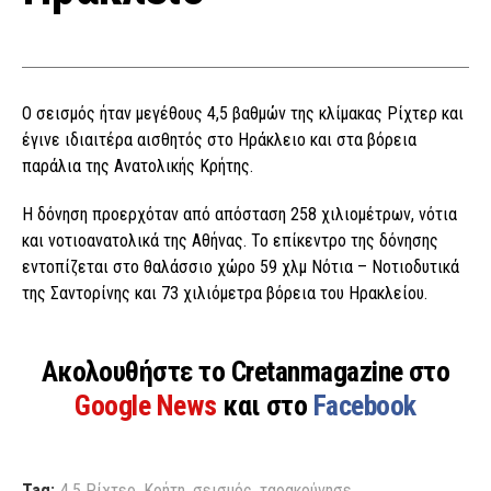
Ο σεισμός ήταν μεγέθους 4,5 βαθμών της κλίμακας Ρίχτερ και
έγινε ιδιαιτέρα αισθητός στο Ηράκλειο και στα βόρεια
παράλια της Ανατολικής Κρήτης.
Η δόνηση προερχόταν από απόσταση 258 χιλιομέτρων, νότια
και νοτιοανατολικά της Αθήνας. Το επίκεντρο της δόνησης
εντοπίζεται στο θαλάσσιο χώρο 59 χλμ Νότια – Νοτιοδυτικά
της Σαντορίνης και 73 χιλιόμετρα βόρεια του Ηρακλείου.
Ακολουθήστε το Cretanmagazine στο
Google News
και στο
Facebook
Tag:
4.5 Ρίχτερ
,
Κρήτη
,
σεισμός
,
ταρακούνησε