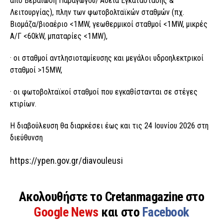
από Βεβαίωση Παραγωγού/’Αδεια Εγκατάστασης &
Λειτουργίας), πλην των φωτοβολταϊκών σταθμών (πχ.
Βιομάζα/βιοαέριο <1MW, γεωθερμικοί σταθμοί <1MW, μικρές
Α/Γ <60kW, μπαταρίες <1MW),
· οι σταθμοί αντλησιοταμίευσης και μεγάλοι υδροηλεκτρικοί
σταθμοί >15MW,
· οι φωτοβολταϊκοί σταθμοί που εγκαθίστανται σε στέγες
κτιρίων.
Η διαβούλευση θα διαρκέσει έως και τις 24 Ιουνίου 2026 στη
διεύθυνση
https://ypen.gov.gr/diavouleusi
Ακολουθήστε το Cretanmagazine στο
Google News
και στο
Facebook