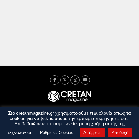
Στο cretanmagazine.gr χρησιμοποιούμε τεχνολογία όπως τα
Ταυτότητα
Πολιτική Απορρήτου
Όροι Χρήσης
cookies για να βελτιώσουμε την εμπειρία περιήγησής σας.
Όροι και Προϋποθέσεις
Επιβεβαιώσετε ότι συμφωνείτε με τη χρήση αυτής της
Copyright © 2014 - 2026 Cretanmagazine. All rights reserved. by
j. bitsakakis
τεχνολογίας.
Ρυθμίσεις Cookies
Απόρριψη
Αποδοχή