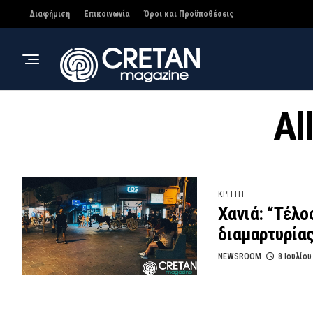
Διαφήμιση
Επικοινωνία
Όροι και Προϋποθέσεις
Al
ΚΡΗΤΗ
Χανιά: “Τέλο
διαμαρτυρία
NEWSROOM
8 Ιουλίου