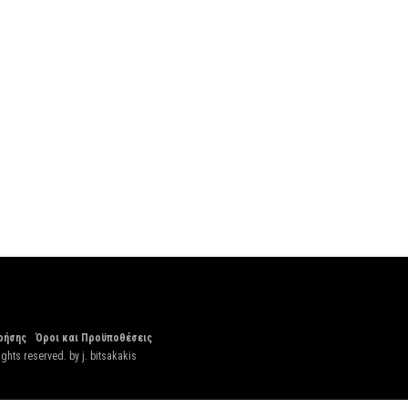
ρήσης
Όροι και Προϋποθέσεις
ights reserved. by
j. bitsakakis