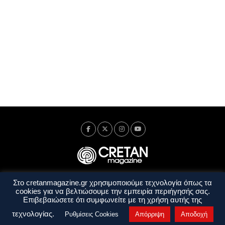
Στο cretanmagazine.gr χρησιμοποιούμε τεχνολογία όπως τα
Ταυτότητα
Πολιτική Απορρήτου
Όροι Χρήσης
cookies για να βελτιώσουμε την εμπειρία περιήγησής σας.
Όροι και Προϋποθέσεις
Επιβεβαιώσετε ότι συμφωνείτε με τη χρήση αυτής της
Copyright © 2014 - 2026 Cretanmagazine. All rights reserved. by
j. bitsakakis
τεχνολογίας.
Ρυθμίσεις Cookies
Απόρριψη
Αποδοχή