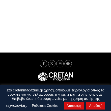
Στο cretanmagazine.gr χρησιμοποιούμε τεχνολογία όπως τα
Ταυτότητα
Πολιτική Απορρήτου
Όροι Χρήσης
cookies για να βελτιώσουμε την εμπειρία περιήγησής σας.
Όροι και Προϋποθέσεις
Επιβεβαιώσετε ότι συμφωνείτε με τη χρήση αυτής της
Copyright © 2014 - 2026 Cretanmagazine. All rights reserved. by
j. bitsakakis
τεχνολογίας.
Ρυθμίσεις Cookies
Απόρριψη
Αποδοχή