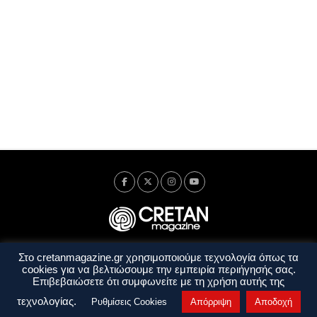
Στο cretanmagazine.gr χρησιμοποιούμε τεχνολογία όπως τα
Ταυτότητα
Πολιτική Απορρήτου
Όροι Χρήσης
cookies για να βελτιώσουμε την εμπειρία περιήγησής σας.
Όροι και Προϋποθέσεις
Επιβεβαιώσετε ότι συμφωνείτε με τη χρήση αυτής της
Copyright © 2014 - 2026 Cretanmagazine. All rights reserved. by
j. bitsakakis
τεχνολογίας.
Ρυθμίσεις Cookies
Απόρριψη
Αποδοχή