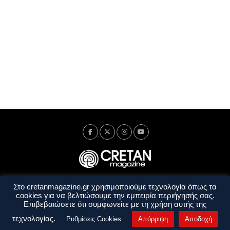
Στο cretanmagazine.gr χρησιμοποιούμε τεχνολογία όπως τα
Ταυτότητα
Πολιτική Απορρήτου
Όροι Χρήσης
cookies για να βελτιώσουμε την εμπειρία περιήγησής σας.
Όροι και Προϋποθέσεις
Επιβεβαιώσετε ότι συμφωνείτε με τη χρήση αυτής της
Copyright © 2014 - 2026 Cretanmagazine. All rights reserved. by
j. bitsakakis
τεχνολογίας.
Ρυθμίσεις Cookies
Απόρριψη
Αποδοχή