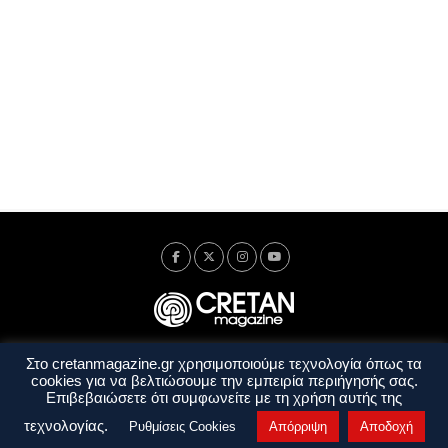
Στο cretanmagazine.gr χρησιμοποιούμε τεχνολογία όπως τα
Ταυτότητα
Πολιτική Απορρήτου
Όροι Χρήσης
cookies για να βελτιώσουμε την εμπειρία περιήγησής σας.
Όροι και Προϋποθέσεις
Επιβεβαιώσετε ότι συμφωνείτε με τη χρήση αυτής της
Copyright © 2014 - 2026 Cretanmagazine. All rights reserved. by
j. bitsakakis
τεχνολογίας.
Ρυθμίσεις Cookies
Απόρριψη
Αποδοχή