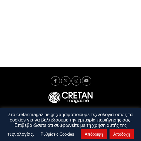
Στο cretanmagazine.gr χρησιμοποιούμε τεχνολογία όπως τα
Ταυτότητα
Πολιτική Απορρήτου
Όροι Χρήσης
cookies για να βελτιώσουμε την εμπειρία περιήγησής σας.
Όροι και Προϋποθέσεις
Επιβεβαιώσετε ότι συμφωνείτε με τη χρήση αυτής της
Copyright © 2014 - 2026 Cretanmagazine. All rights reserved. by
j. bitsakakis
τεχνολογίας.
Ρυθμίσεις Cookies
Απόρριψη
Αποδοχή