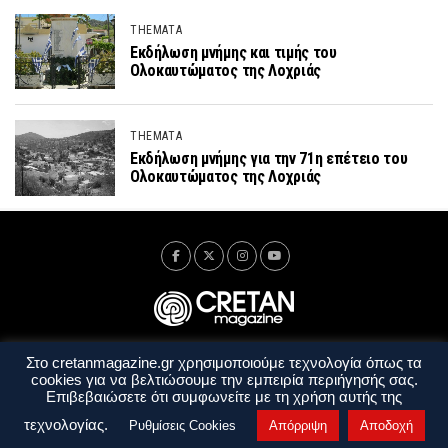
THEMATA
Εκδήλωση μνήμης και τιμής του
Ολοκαυτώματος της Λοχριάς
THEMATA
Εκδήλωση μνήμης για την 71η επέτειο του
Ολοκαυτώματος της Λοχριάς
Στο cretanmagazine.gr χρησιμοποιούμε τεχνολογία όπως τα
Ταυτότητα
Πολιτική Απορρήτου
Όροι Χρήσης
cookies για να βελτιώσουμε την εμπειρία περιήγησής σας.
Όροι και Προϋποθέσεις
Επιβεβαιώσετε ότι συμφωνείτε με τη χρήση αυτής της
Copyright © 2014 - 2026 Cretanmagazine. All rights reserved. by
j. bitsakakis
τεχνολογίας.
Ρυθμίσεις Cookies
Απόρριψη
Αποδοχή