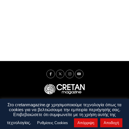
Στο cretanmagazine.gr χρησιμοποιούμε τεχνολογία όπως τα
Ταυτότητα
Πολιτική Απορρήτου
Όροι Χρήσης
cookies για να βελτιώσουμε την εμπειρία περιήγησής σας.
Όροι και Προϋποθέσεις
Επιβεβαιώσετε ότι συμφωνείτε με τη χρήση αυτής της
Copyright © 2014 - 2026 Cretanmagazine. All rights reserved. by
j. bitsakakis
τεχνολογίας.
Ρυθμίσεις Cookies
Απόρριψη
Αποδοχή