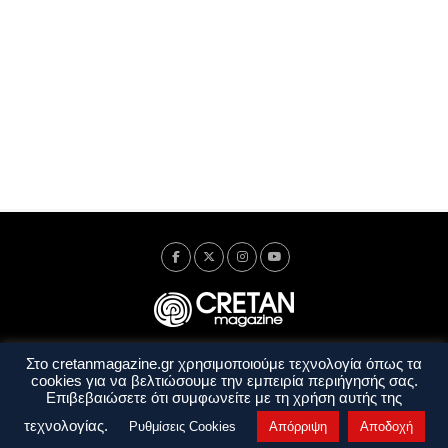
Στο cretanmagazine.gr χρησιμοποιούμε τεχνολογία όπως τα
Ταυτότητα
Πολιτική Απορρήτου
Όροι Χρήσης
cookies για να βελτιώσουμε την εμπειρία περιήγησής σας.
Όροι και Προϋποθέσεις
Επιβεβαιώσετε ότι συμφωνείτε με τη χρήση αυτής της
Copyright © 2014 - 2026 Cretanmagazine. All rights reserved. by
j. bitsakakis
τεχνολογίας.
Ρυθμίσεις Cookies
Απόρριψη
Αποδοχή