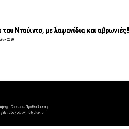
 του Ντούιντο, με λαψανίδια και αβρωνιές!
ρίου 2020
ρήσης
Όροι και Προϋποθέσεις
ights reserved. by
j. bitsakakis