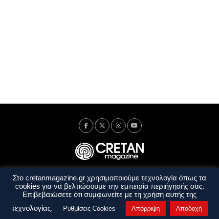
Στο cretanmagazine.gr χρησιμοποιούμε τεχνολογία όπως τα
Ταυτότητα
Πολιτική Απορρήτου
Όροι Χρήσης
cookies για να βελτιώσουμε την εμπειρία περιήγησής σας.
Όροι και Προϋποθέσεις
Επιβεβαιώσετε ότι συμφωνείτε με τη χρήση αυτής της
Copyright © 2014 - 2026 Cretanmagazine. All rights reserved. by
j. bitsakakis
τεχνολογίας.
Ρυθμίσεις Cookies
Απόρριψη
Αποδοχή