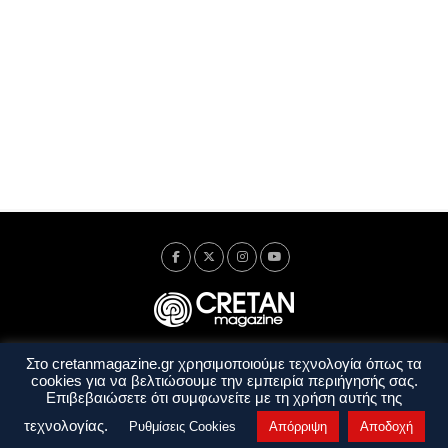
Στο cretanmagazine.gr χρησιμοποιούμε τεχνολογία όπως τα
Ταυτότητα
Πολιτική Απορρήτου
Όροι Χρήσης
cookies για να βελτιώσουμε την εμπειρία περιήγησής σας.
Όροι και Προϋποθέσεις
Επιβεβαιώσετε ότι συμφωνείτε με τη χρήση αυτής της
Copyright © 2014 - 2026 Cretanmagazine. All rights reserved. by
j. bitsakakis
τεχνολογίας.
Ρυθμίσεις Cookies
Απόρριψη
Αποδοχή