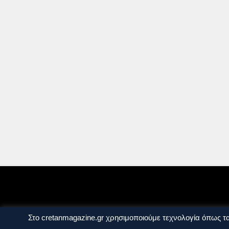
Ταυτότητα
Πολιτική Απορρήτου
Όροι Χ
Στο cretanmagazine.gr χρησιμοποιούμε τεχνολογία όπως τα
Copyright © 2014 - 2026 Cretanmagazine. All r