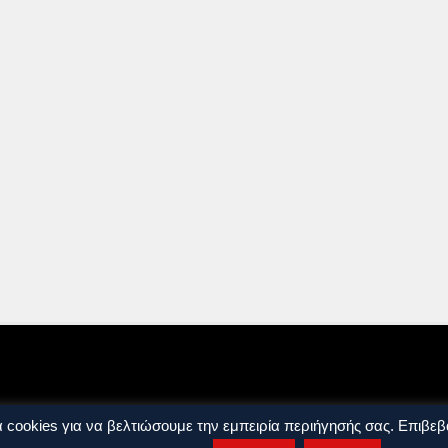
ρήσης
Όροι και Προϋποθέσεις
 cookies για να βελτιώσουμε την εμπειρία περιήγησής σας. Επιβεβα
ights reserved. by
j. bitsakakis