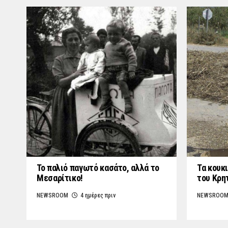
Το παλιό παγωτό κασάτο, αλλά το
Τα κουκι
Μεσαρίτικο!
του Κρη
NEWSROOM
4 ημέρες πριν
NEWSROO