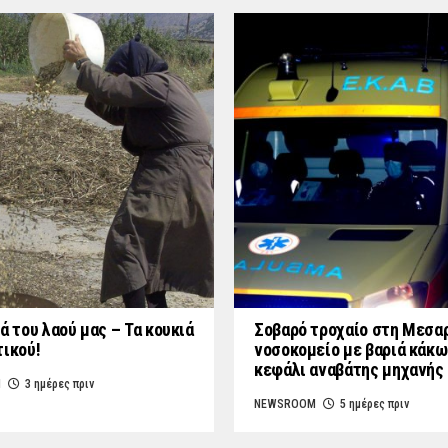
ά του λαού μας – Τα κουκιά
Σοβαρό τροχαίο στη Μεσαρ
τικού!
νοσοκομείο με βαριά κάκω
κεφάλι αναβάτης μηχανής
M
3 ημέρες πριν
NEWSROOM
5 ημέρες πριν