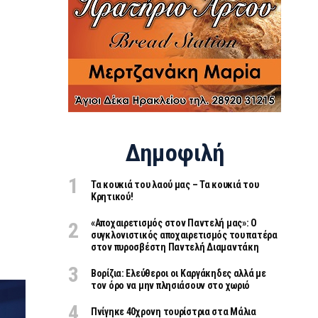
Δημοφιλή
Τα κουκιά του λαού μας – Τα κουκιά του
Κρητικού!
«Aποχαιρετισμός στον Παντελή μας»: Ο
συγκλονιστικός αποχαιρετισμός του πατέρα
στον πυροσβέστη Παντελή Διαμαντάκη
Βορίζια: Ελεύθεροι οι Καργάκηδες αλλά με
τον όρο να μην πλησιάσουν στο χωριό
Πνίγηκε 40χρονη τουρίστρια στα Μάλια