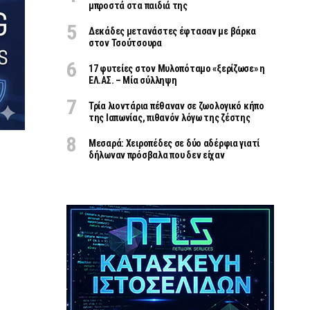
μπροστά στα παιδιά της
Δεκάδες μετανάστες έφτασαν με βάρκα
στον Τσούτσουρα
17 φυτείες στον Μυλοπόταμο «ξερίζωσε» η
ΕΛ.ΑΣ. – Μία σύλληψη
Τρία λιοντάρια πέθαναν σε ζωολογικό κήπο
της Ιαπωνίας, πιθανόν λόγω της ζέστης
Μεσαρά: Χειροπέδες σε δύο αδέρφια γιατί
δήλωναν πρόσβαλα που δεν είχαν