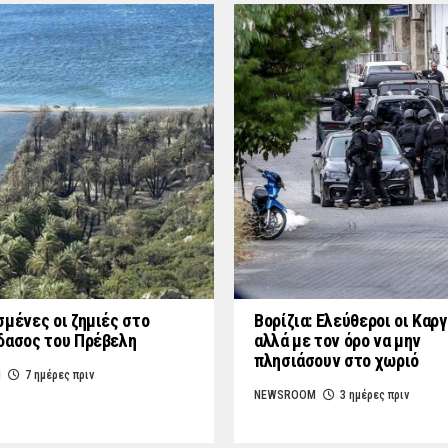
σμένες οι ζημιές στο
Βορίζια: Ελεύθεροι οι Καρ
δασος του Πρέβελη
αλλά με τον όρο να μην
πλησιάσουν στο χωριό
M
7 ημέρες πριν
NEWSROOM
3 ημέρες πριν