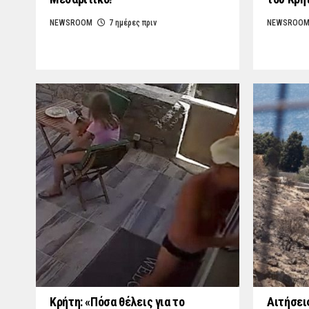
NEWSROOM
7 ημέρες πριν
NEWSROO
Κρήτη: «Πόσα θέλεις για το
Αιτήσει