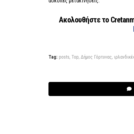
άσκοπες μετακινήσεις.
Ακολουθήστε το Cretan
Tag:
posts
,
Top
,
Δήμος Γόρτυνας
,
ιρλανδικέ