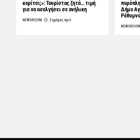
κορίτσι;»: Τουρίστας ζητά… τιμή
πυρόπλη
για να ασελγήσει σε ανήλικη
Δήμο Αγ
Ρέθυμν
NEWSROOM
2 ημέρες πριν
NEWSROO