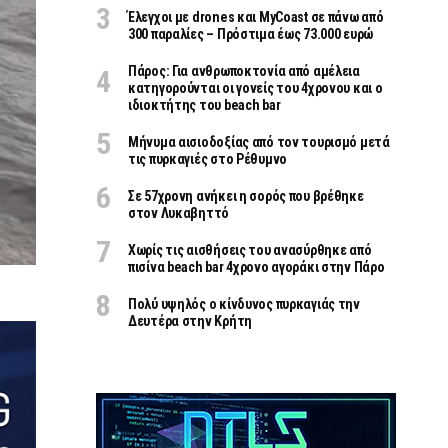
Έλεγχοι με drones και MyCoast σε πάνω από
300 παραλίες – Πρόστιμα έως 73.000 ευρώ
Πάρος: Για ανθρωποκτονία από αμέλεια
κατηγορούνται οι γονείς του 4χρονου και ο
ιδιοκτήτης του beach bar
Μήνυμα αισιοδοξίας από τον τουρισμό μετά
τις πυρκαγιές στο Ρέθυμνο
Σε 57χρονη ανήκει η σορός που βρέθηκε
στον Λυκαβηττό
Χωρίς τις αισθήσεις του ανασύρθηκε από
πισίνα beach bar 4χρονο αγοράκι στην Πάρο
Πολύ υψηλός ο κίνδυνος πυρκαγιάς την
Δευτέρα στην Κρήτη