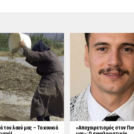
ά του λαού μας – Τα κουκιά
«Aποχαιρετισμός στον Πα
τικού!
μας»: Ο συγκλονιστικός