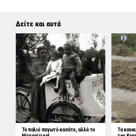
Δείτε και αυτά
Το παλιό παγωτό κασάτο, αλλά το
Τα κουκι
Μεσαρίτικο!
του Κρη