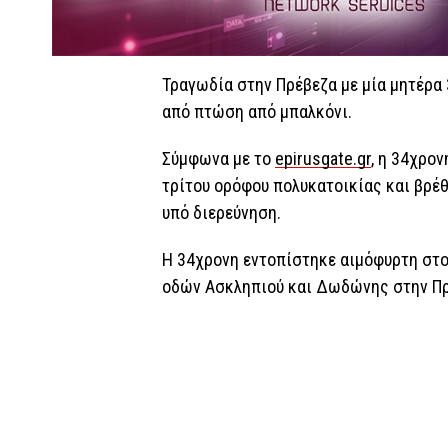
Τραγωδία στην Πρέβεζα με μία μητέρα 
από πτώση από μπαλκόνι.
Σύμφωνα με το
epirusgate.gr
, η 34χρο
τρίτου ορόφου πολυκατοικίας και βρέ
υπό διερεύνηση.
Η 34χρονη εντοπίστηκε αιμόφυρτη στ
οδών Ασκληπιού και Δωδώνης στην Πρ