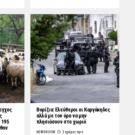
εγχος
Βορίζια: Ελεύθεροι οι Καργάκηδες
ς
αλλά με τον όρο να μην
 195
πλησιάσουν στο χωριό
λθαν
NEWSROOM
3 ημέρες πριν