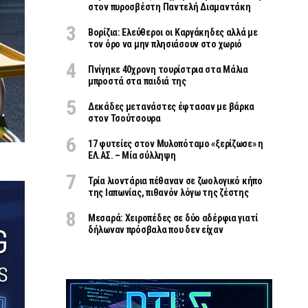
στον πυροσβέστη Παντελή Διαμαντάκη
Βορίζια: Ελεύθεροι οι Καργάκηδες αλλά με
τον όρο να μην πλησιάσουν στο χωριό
Πνίγηκε 40χρονη τουρίστρια στα Μάλια
μπροστά στα παιδιά της
Δεκάδες μετανάστες έφτασαν με βάρκα
στον Τσούτσουρα
17 φυτείες στον Μυλοπόταμο «ξερίζωσε» η
ΕΛ.ΑΣ. – Μία σύλληψη
Τρία λιοντάρια πέθαναν σε ζωολογικό κήπο
της Ιαπωνίας, πιθανόν λόγω της ζέστης
Μεσαρά: Χειροπέδες σε δύο αδέρφια γιατί
δήλωναν πρόσβαλα που δεν είχαν