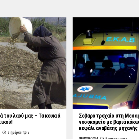
ά του λαού μας – Τα κουκιά
Σοβαρό τροχαίο στη Μεσαρ
τικού!
νοσοκομείο με βαριά κάκω
κεφάλι αναβάτης μηχανής
M
3 ημέρες πριν
NEWSROOM
5 ημέρες πριν