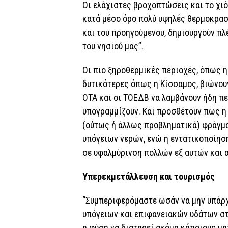
Οι ελάχιστες βροχοπτώσεις και το χιό
κατά μέσο όρο πολύ υψηλές θερμοκρασί
και του προηγούμενου, δημιουργούν πλ
του νησιού μας”.
Οι πιο ξηροθερμικές περιοχές, όπως η
δυτικότερες όπως η Κίσσαμος, βιώνουν
ΟΤΑ και οι ΤΟΕΔΒ να λαμβάνουν ήδη πε
υπογραμμίζουν. Και προσθέτουν πως η
(ούτως ή άλλως προβληματικά) φράγμα
υπόγειων νερών, ενώ η εντατικοποίησ
σε υφαλμύρινση πολλών εξ αυτών και 
Υπερεκμετάλλευση και τουρισμός
“Συμπεριφερόμαστε ωσάν να μην υπάρ
υπόγειων και επιφανειακών υδάτων σ
η φύση να διατηρεί ακόμα κάποιους μ