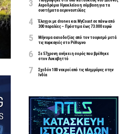
Υπογράφηκε στο υπό κατασκευή νέο Διεθνές
Αεροδρόμιο Ηρακλείου η σύμβαση για τα
συστήματα αεροναυτιλίας
Έλεγχοι με drones και MyCoast σε πάνω από
300 παραλίες – Πρόστιμα έως 73.000 ευρώ
Μήνυμα αισιοδοξίας από τον τουρισμό μετά
τις πυρκαγιές στο Ρέθυμνο
Σε 57χρονη ανήκει η σορός που βρέθηκε
στον Λυκαβηττό
Σχεδόν 100 νεκροί από τις πλημμύρες στην
Ινδία