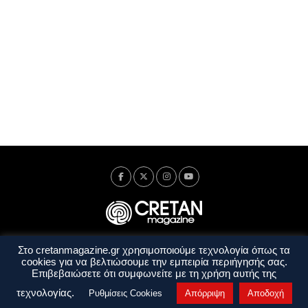
Στο cretanmagazine.gr χρησιμοποιούμε τεχνολογία όπως τα
Ταυτότητα
Πολιτική Απορρήτου
Όροι Χρήσης
cookies για να βελτιώσουμε την εμπειρία περιήγησής σας.
Όροι και Προϋποθέσεις
Επιβεβαιώσετε ότι συμφωνείτε με τη χρήση αυτής της
Copyright © 2014 - 2026 Cretanmagazine. All rights reserved. by
j. bitsakakis
τεχνολογίας.
Ρυθμίσεις Cookies
Απόρριψη
Αποδοχή