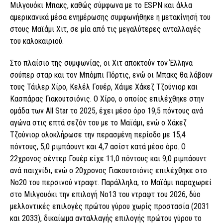
Μιλγουόκι Μπακς, καθώς σύμφωνα με το ESPN και άλλα
αμερικανικά μέσα ενημέρωσης συμφωνήθηκε η μετακίνησή του
στους Μαϊάμι Χιτ, σε μία από τις μεγαλύτερες ανταλλαγές
του καλοκαιριού.
Στο πλαίσιο της συμφωνίας, οι Χιτ αποκτούν τον Έλληνα
σούπερ σταρ και τον Μπόμπι Πόρτις, ενώ οι Μπακς θα λάβουν
τους Τάιλερ Χίρο, Κελέλ Γουέρ, Χάιμε Χάκεζ Τζούνιορ και
Κασπάρας Γιακουτσιόνις. Ο Χίρο, ο οποίος επιλέχθηκε στην
ομάδα των All Star το 2025, έχει μέσο όρο 19,5 πόντους ανά
αγώνα στις επτά σεζόν του με το Μαϊάμι, ενώ ο Χάκεζ
Τζούνιορ ολοκλήρωσε την περασμένη περίοδο με 15,4
πόντους, 5,0 ριμπάουντ και 4,7 ασίστ κατά μέσο όρο. Ο
22χρονος σέντερ Γουέρ είχε 11,0 πόντους και 9,0 ριμπάουντ
ανά παιχνίδι, ενώ ο 20χρονος Γιακουτσιόνις επιλέχθηκε στο
Νο20 του περσινού ντραφτ. Παράλληλα, το Μαϊάμι παραχωρεί
στο Μιλγουόκι την επιλογή Νο13 του ντραφτ του 2026, δύο
μελλοντικές επιλογές πρώτου γύρου χωρίς προστασία (2031
και 2033), δικαίωμα ανταλλαγής επιλογής πρώτου γύρου το