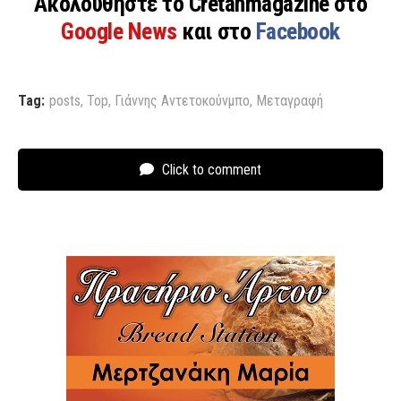
Ακολουθήστε το Cretanmagazine στο
Google News
και στο
Facebook
Tag:
posts
,
Top
,
Γιάννης Αντετοκούνμπο
,
Μεταγραφή
Click to comment