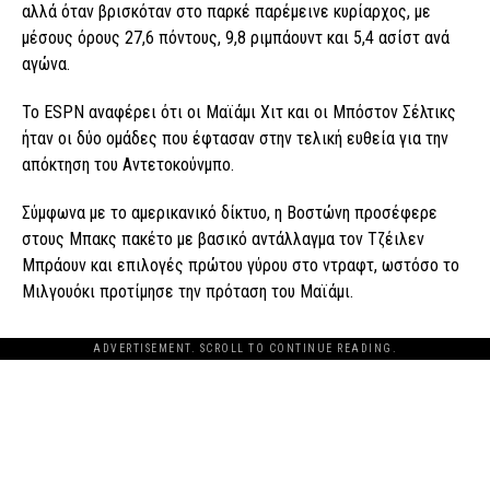
αλλά όταν βρισκόταν στο παρκέ παρέμεινε κυρίαρχος, με
μέσους όρους 27,6 πόντους, 9,8 ριμπάουντ και 5,4 ασίστ ανά
αγώνα.
Το ESPN αναφέρει ότι οι Μαϊάμι Χιτ και οι Μπόστον Σέλτικς
ήταν οι δύο ομάδες που έφτασαν στην τελική ευθεία για την
απόκτηση του Αντετοκούνμπο.
Σύμφωνα με το αμερικανικό δίκτυο, η Βοστώνη προσέφερε
στους Μπακς πακέτο με βασικό αντάλλαγμα τον Τζέιλεν
Μπράουν και επιλογές πρώτου γύρου στο ντραφτ, ωστόσο το
Μιλγουόκι προτίμησε την πρόταση του Μαϊάμι.
ADVERTISEMENT. SCROLL TO CONTINUE READING.