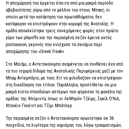
Η αποχώρησή του έρχεται έπειτα από μια μακρά περίοδο
αβεβαιότητας γύρω από το μέλλον του στους Μπακς, οι
οποίοι μετά την κατάκτηση του πρωταθλήματος δεν
κατάφεραν να επιστρέψουν στην κορυφή της Ανατολής. Η
ομάδα αποκλείστηκε τρεις συνεχόμενες φορές στον πρώτο
γύρο των playoffs και την περασμένη σεζόν έμεινε εκτός
postseason, γεγονός που ενίσχυσε τα σενάρια περί
αποχώρησης του «Greek Freak».
Στο Μαϊάμι, ο Αντετοκούνμπο αναμένεται να συνθέσει ένα από
τα πιο ισχυρά δίδυμα της Ανατολικής Περιφέρειας μαζί με τον
Μπαμ Αντεμπάγιο, με τους Χιτ να φιλοδοξούν να επιστρέψουν
στη διεκδίκηση του τίτλου. Παράλληλα, προστίθεται σε μια
μακρά λίστα σπουδαίων αστέρων που φόρεσαν τη φανέλα της
ομάδας της Φλόριντα, όπως οι ΛεΜπρόν Τζέιμς, Σακίλ Ο’Νιλ,
Ντουέιν Γουέιντ και Τζίμι Μπάτλερ.
Την περασμένη σεζόν ο Αντετοκούνμπο αγωνίστηκε σε 36
παιχνίδια, τα λιγότερα της καριέρας του, λόγω τραυματισμών,