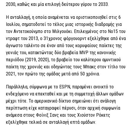
2030, καθώς και μία επιλογή δεύτερου γύρου το 2033.
Η ανταλλαγή, η οποία αναμένεται να οριστικοποιηθεί στις 6
Ιουλίου, σηματοδοτεί το τέλος μιας ιστορικής διαδρομής για
τον Αντετοκούνμπο στο Μιλγουόκι. Επιλεγμένος στο Νο15 του
ντραφτ του 2013, ο 31χρονος φόργουορντ εξελίχθηκε από ένα
άγνωστο ταλέντο σε έναν από τους κορυφαίους παίκτες της
γενιάς του, κατακτώντας δύο βραβεία MVP της κανονικής
περιόδου (2019, 2020), το βραβείο του καλύτερου αμυντικού
παίκτη της χρονιάς και οδηγώντας τους Μπακς στον τίτλο του
2021, τον πρώτο της ομάδας μετά από 50 χρόνια.
Παράλληλα, σύμφωνα με το ESPN, παραμένει ανοικτό το
ενδεχόμενο να επεκταθεί και με τη συμμετοχή άλλων ομάδων
μέχρι τότε. Το αμερικανικό δίκτυο σημειώνει ότι ανάλογη
περίπτωση είχε καταγραφεί πέρυσι, όταν αρχική συμφωνία
ανάμεσα στους Φοίνιξ Σανς και τους Χιούστον Ρόκετς
εξελίχθηκε τελικά σε ανταλλαγή επτά ομάδων.